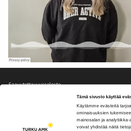
Saavutettavuusseloste
Evästeasetukset
Tämä sivusto käyttää eväs
Käytämme evästeitä tarjoa
ominaisuuksien tukemisee
mainosalan ja analytiikka
voivat yhdistää näitä tietoja