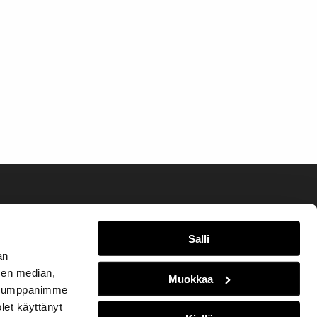
Salli
an
sen median,
Muokkaa
. Kumppanimme
olet käyttänyt