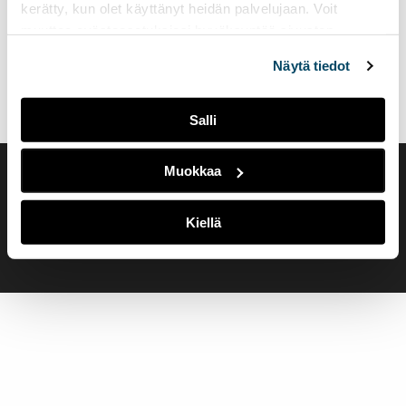
kerätty, kun olet käyttänyt heidän palvelujaan. Voit
muuttaa evästeasetuksiesi hyväksyntää sivuston
alalaidassa olevasta
Evästeasetukset
linkistä.
Näytä tiedot
Salli
Muokkaa
Saavutettavuusseloste
Evästeasetukset
Kiellä