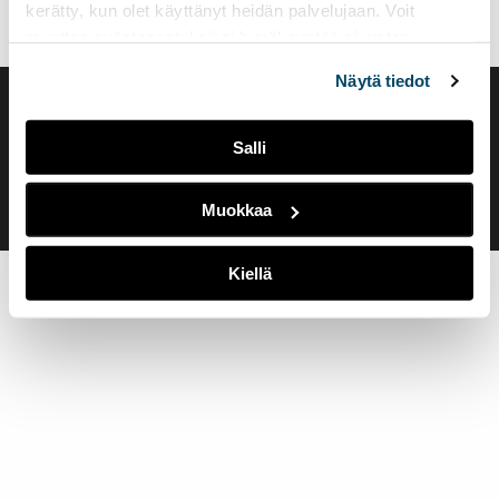
kerätty, kun olet käyttänyt heidän palvelujaan. Voit
muuttaa evästeasetuksiesi hyväksyntää sivuston
alalaidassa olevasta
Evästeasetukset
linkistä.
Näytä tiedot
Saavutettavuusseloste
Evästeasetukset
Salli
Muokkaa
Kiellä