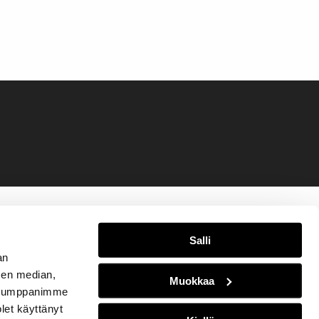
Salli
an
sen median,
Muokkaa
. Kumppanimme
olet käyttänyt