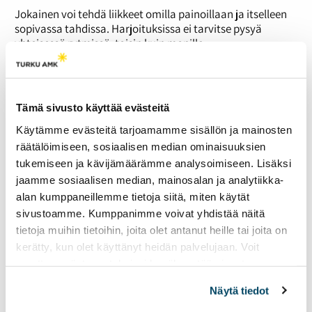
Jokainen voi tehdä liikkeet omilla painoillaan ja itselleen
sopivassa tahdissa. Harjoituksissa ei tarvitse pysyä
yhteisessä rytmissä, toisin kuin monilla
ryhmäliikuntatunneilla.
Osa saleista järjestää alkeiskursseja, joissa opetellaan
Hyroxin perusteet ja valmistaudutaan ohjatuille tunneille.
Tämä sivusto käyttää evästeitä
Alkeiskurssi ei ole pakollinen, mutta Haapasen mukaan
hyödyllinen aloittelijoille.
Käytämme evästeitä tarjoamamme sisällön ja mainosten
räätälöimiseen, sosiaalisen median ominaisuuksien
Haapanen kertoo, että Hyrox-lisensoituna salina heidän
tuntinsa toteutetaan Hyroxin virallisen ohjelmoinnin
tukemiseen ja kävijämäärämme analysoimiseen. Lisäksi
mukaisesti. Tuntivalikoimasta löytyy matalan kynnyksen
jaamme sosiaalisen median, mainosalan ja analytiikka-
tunteja, joilla tehdään lyhytkestoisia harjoituksia,
alan kumppaneillemme tietoja siitä, miten käytät
aerobiseen kuntoon keskittyviä tunteja sekä raskaimpiin
sivustoamme. Kumppanimme voivat yhdistää näitä
voimaliikkeisiin painottuvia tunteja.
tietoja muihin tietoihin, joita olet antanut heille tai joita on
”Toki täällä meillä pitää kiinnittää huomiota siihen, että
kerätty, kun olet käyttänyt heidän palvelujaan. Voit
on vaihtoehtoisia liikkeitä sellaisille, joilla on esimerkiksi
muuttaa evästeasetuksiesi hyväksyntää sivuston
vammoja tai jotka eivät pysty jostain syystä tekemään
alalaidassa olevasta
Evästeasetukset
linkistä.
kaikkea”, FNX Performancen vastuuvalmentajana toimiva
Näytä tiedot
Haapanen lisää.