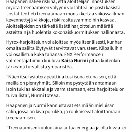
Haapanen näkee riskinä, että aloittelijan innostuksen
myötä treenaamisen volyymi voi lähteä helposti käsistä.
Jos lähtee heti treenaamaan monta kertaa viikossa ilman
kevennettyjä viikkoja, riski rasitusvammoihin kasvaa.
Aloittelijoiden on tärkeää lisätä harjoittelun määrää
asteittain ja huolehtia kokonaiskuormituksen hallinnasta.
Hyrox-harjoittelun voi aloittaa myös itsenäisesti, kunhan
omalta salilta löytyvät tarvittavat varusteet. Kilpailuihin
voi osallistua kuka tahansa. FNX Performancen
valmentajatiimiin kuuluva
Kaisa Nurmi
pitää kuitenkin
tärkeänä turvallista ympäristöä.
”Näen itse fysioterapeuttina tosi isona etuna sen, että
meillä on pienryhmät. Silloin me pystytään antamaan
isoin tuki asiakkaalle ja varmistamaan, että harjoittelu on
turvallista”, Nurmi toteaa.
Haapanen ja Nurmi kannustavat etsimään mieluisan
salin, jossa on kiva porukka, ja rohkaisevat aloittamaan
treenaamisen.
”Treenaamisen kuuluu aina antaa energiaa ja olla kivaa, ei