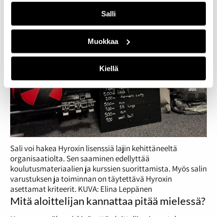
Salli
Muokkaa
Kiellä
Sali voi hakea Hyroxin lisenssiä lajin kehittäneeltä
organisaatiolta. Sen saaminen edellyttää
koulutusmateriaalien ja kurssien suorittamista. Myös salin
varustuksen ja toiminnan on täytettävä Hyroxin
asettamat kriteerit. KUVA: Elina Leppänen
Mitä aloittelijan kannattaa pitää mielessä?