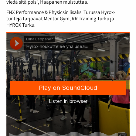
viedä sitä pois”, Haapanen muistuttaa.
FNX Performance & Physicsin lisäksi Turussa Hyrox-
tunteja tarjoavat Mentor Gym, RR Training Turku ja
HYROX Turku.