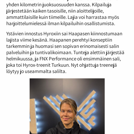
yhden kilometrin juoksuosuuden kanssa. Kilpailuja
järjestetään kaiken tasoisille, niin aloittelijoille,
ammattilaisille kuin tiimeille. Lajia voi harrastaa myös
harjoittelumielessä ilman kilpailuihin osallistumista.
Ystävien innostus Hyroxiin sai Haapasen kiinnostumaan
lajista viime kesänä. Haapanen perehtyi konseptiin
tarkemmin ja huomasi sen sopivan erinomaisesti salin
palveluihin ja tuntivalikoimaan. Tunteja alettiin järjestää
helmikuussa, ja FNX Performance oli ensimmäinen sali,
joka toi Hyrox-treenit Turkuun. Nyt ohjattuja treenejä
löytyy jo useammalta salilta.