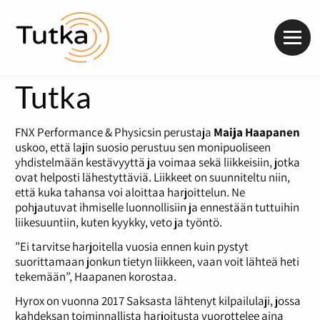
Valik
Tutka
FNX Performance & Physicsin perustaja
Maija Haapanen
uskoo, että lajin suosio perustuu sen monipuoliseen
yhdistelmään kestävyyttä ja voimaa sekä liikkeisiin, jotka
ovat helposti lähestyttäviä. Liikkeet on suunniteltu niin,
että kuka tahansa voi aloittaa harjoittelun. Ne
pohjautuvat ihmiselle luonnollisiin ja ennestään tuttuihin
liikesuuntiin, kuten kyykky, veto ja työntö.
”Ei tarvitse harjoitella vuosia ennen kuin pystyt
suorittamaan jonkun tietyn liikkeen, vaan voit lähteä heti
tekemään”, Haapanen korostaa.
Hyrox on vuonna 2017 Saksasta lähtenyt kilpailulaji, jossa
kahdeksan toiminnallista harjoitusta vuorottelee aina