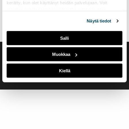
kerätty, kun olet käyttänyt heidän palvelujaan. Voit
muuttaa evästeasetuksiesi hyväksyntää sivuston
alalaidassa olevasta
Evästeasetukset
linkistä.
Näytä tiedot
Salli
Muokkaa
Saavutettavuusseloste
Evästeasetukset
Kiellä