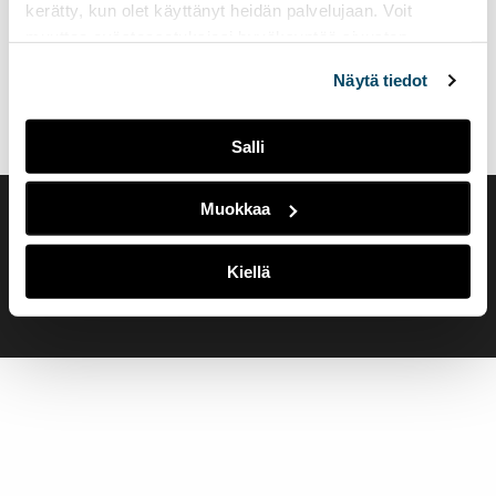
kerätty, kun olet käyttänyt heidän palvelujaan. Voit
muuttaa evästeasetuksiesi hyväksyntää sivuston
alalaidassa olevasta
Evästeasetukset
linkistä.
Näytä tiedot
Salli
Muokkaa
Saavutettavuusseloste
Evästeasetukset
Kiellä