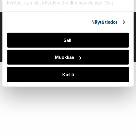
kerätty, kun olet käyttänyt heidän palvelujaan. Voit
muuttaa evästeasetuksiesi hyväksyntää sivuston
alalaidassa olevasta
Evästeasetukset
linkistä.
Näytä tiedot
Saavutettavuusseloste
Evästeasetukset
Salli
Muokkaa
Kiellä