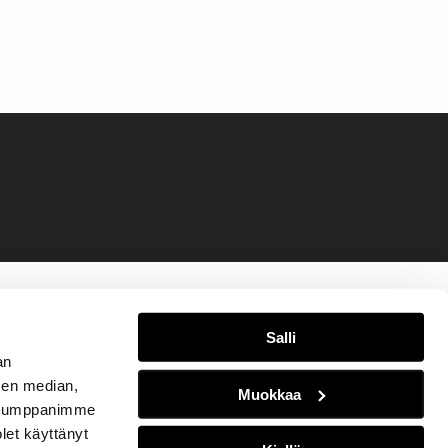
Salli
an
sen median,
Muokkaa
. Kumppanimme
olet käyttänyt