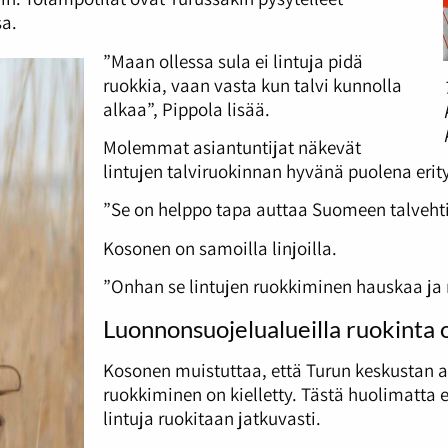
a.
”Maan ollessa sula ei lintuja pidä
ruokkia, vaan vasta kun talvi kunnolla
alkaa”, Pippola lisää.
Molemmat asiantuntijat näkevät
lintujen talviruokinnan hyvänä puolena erity
”Se on helppo tapa auttaa Suomeen talvehti
Kosonen on samoilla linjoilla.
”Onhan se lintujen ruokkiminen hauskaa ja 
Luonnonsuojelualueilla ruokinta o
Kosonen muistuttaa, että Turun keskustan al
ruokkiminen on kielletty. Tästä huolimatta
lintuja ruokitaan jatkuvasti.