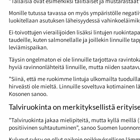
”Tällaisia ovat esimerkiksi talitiaiset ja mustarastaat
Monille tutussa tavassa on myös ympäristölle negatiiv
luokitellaan asutuksen läheisyydessä vahinkoeläimiks
Ei-toivottujen vierailijoiden lisäksi lintujen ruokinta
taudeille, kuten salmonellalle ja joillekin linnuille t
leviämispaikan.
Täysin ongelmaton ei ole linnuille tarjottava ravin
hyviä ravinnonlähteitä linnuille, mutta niiden saata
”Siinä, että me ruokimme lintuja ulkomailta tuoduill
hirveästi ole mieltä. Linnuille soveltuva kotimainen l
Kosonen sanoo.
Talviruokinta on merkityksellistä erityise
”Talviruokinta jakaa mielipiteitä, mutta kyllä meill
positiivinen suhtautuminen”, sanoo Suomen luonnons
Kulunut syksy on ollut paikoin poikkeuksellisen lämm