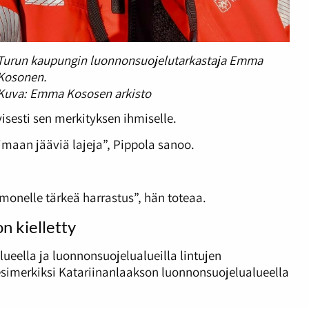
Turun kaupungin luonnonsuojelutarkastaja Emma
Kosonen.
Kuva: Emma Kososen arkisto
isesti sen merkityksen ihmiselle.
maan jääviä lajeja”, Pippola sanoo.
monelle tärkeä harrastus”, hän toteaa.
n kielletty
ueella ja luonnonsuojelualueilla lintujen
 esimerkiksi Katariinanlaakson luonnonsuojelualueella