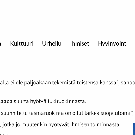
a
Kulttuuri
Urheilu
Ihmiset
Hyvinvointi
innalla ei ole paljoakaan tekemistä toistensa kanssa”, sa
t saada suurta hyötyä tukiruokinnasta.
n suunniteltu täsmäruokinta on ollut tärkeä suojelutoimi”
it, jotka jo muutenkin hyötyvät ihmisen toiminnasta.