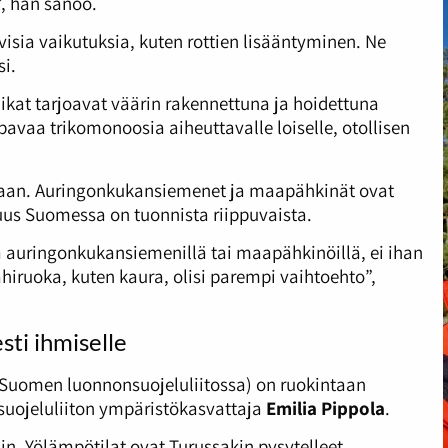
”, hän sanoo.
isia vaikutuksia, kuten rottien lisääntyminen. Ne
i.
paikat tarjoavat väärin rakennettuna ja hoidettuna
appavaa trikomonoosia aiheuttavalle loiselle, otollisen
tokaan. Auringonkukansiemenet ja maapähkinät ovat
vuus Suomessa on tuonnista riippuvaista.
a auringonkukansiemenillä tai maapähkinöillä, ei ihan
ähiruoka, kuten kaura, olisi parempi vaihtoehto”,
sti ihmiselle
ä (Suomen luonnonsuojeluliitossa) on ruokintaan
uojeluliiton ympäristökasvattaja
Emilia Pippola
.
in. Yölämpötilat ovat Turussakin pysytelleet