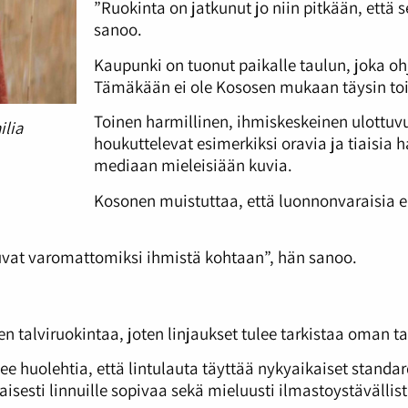
”Ruokinta on jatkunut jo niin pitkään, että
sanoo.
Kaupunki on tuonut paikalle taulun, joka ohj
Tämäkään ei ole Kososen mukaan täysin to
Toinen harmillinen, ihmiskeskeinen ulottu
ilia
houkuttelevat esimerkiksi oravia ja tiaisia
mediaan mieleisiään kuvia.
Kosonen muistuttaa, että luonnonvaraisia el
ttuvat varomattomiksi ihmistä kohtaan”, hän sanoo.
jen talviruokintaa, joten linjaukset tulee tarkistaa oman t
lee huolehtia, että lintulauta täyttää nykyaikaiset standa
sesti linnuille sopivaa sekä mieluusti ilmastoystävällist