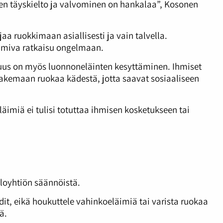
 sen täyskielto ja valvominen on hankalaa”, Kosonen
aa ruokkimaan asiallisesti ja vain talvella.
imiva ratkaisu ongelmaan.
vuus on myös luonnoneläinten kesyttäminen. Ihmiset
 hakemaan ruokaa kädestä, jotta saavat sosiaaliseen
äimiä ei tulisi totuttaa ihmisen kosketukseen tai
aloyhtiön säännöistä.
rdit, eikä houkuttele vahinkoeläimiä tai varista ruokaa
ä.