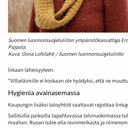
Suomen luonnonsuojeluliiton ympäristökasvattaja Em
Pippola.
Kuva: Oona Lohilahti / Suomen luonnonsuojeluliitto
liikaan läheisyyteen.
”Villieläimille ei koskaan ole hyödyksi, että ne muu
Hygienia avainasemassa
Kaupungin lisäksi taloyhtiöt saattavat rajoittaa lintu
Sallituilla paikoilla tapahtuvassa talviruokinnassa tu
maahan. Ruoan tulee olla ravinnerikasta ja nimenomai