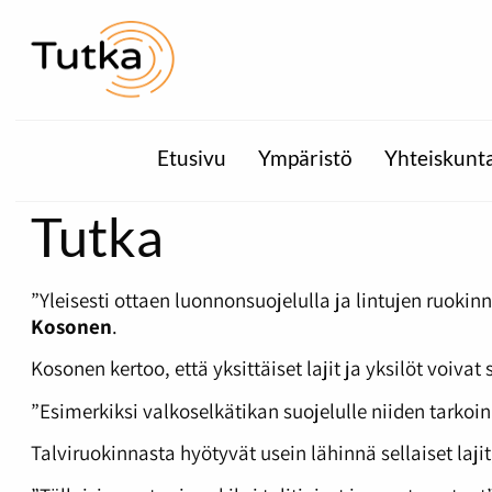
Etusivu
Ympäristö
Yhteiskunt
Tutka
”Yleisesti ottaen luonnonsuojelulla ja lintujen ruok
Kosonen
.
Kosonen kertoo, että yksittäiset lajit ja yksilöt voiva
”Esimerkiksi valkoselkätikan suojelulle niiden tarkoi
Talviruokinnasta hyötyvät usein lähinnä sellaiset laj