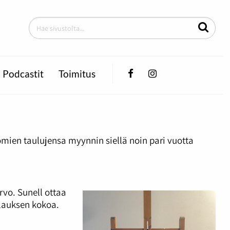
Facebook
Instagram
Podcastit
Toimitus
 omien taulujensa myynnin siellä noin pari vuotta
rvo. Sunell ottaa
lauksen kokoa.