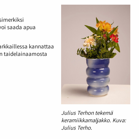
simerkiksi
ä voi saada apua
tarkkaillessa kannattaa
un taidelainaamosta
Julius Terhon tekemä
keramiikkamaljakko. Kuva:
Julius Terho.