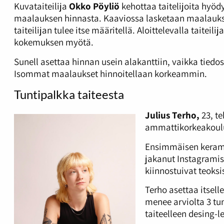
Kuvataiteilija
Okko Pöyliö
kehottaa taitelijoita hyö
maalauksen hinnasta. Kaaviossa lasketaan maalaukse
taiteilijan tulee itse määritellä. Aloittelevalla taiteili
kokemuksen myötä.
Sunell asettaa hinnan usein alakanttiin, vaikka tiedo
Isommat maalaukset hinnoitellaan korkeammin.
Tuntipalkka taiteesta
Julius Terho,
23, t
ammattikorkeakoulus
Ensimmäisen kerami
jakanut Instagramis
kiinnostuivat teoksi
Terho asettaa itsel
menee arviolta 3 tun
taiteelleen desing-l