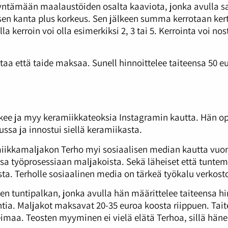
dyntämään maalaustöiden osalta kaaviota, jonka avulla s
n kanta plus korkeus. Sen jälkeen summa kerrotaan kert
jalla kerroin voi olla esimerkiksi 2, 3 tai 5. Kerrointa voi n
staa että taide maksaa. Sunell hinnoittelee taiteensa 50 e
ekee ja myy keramiikkateoksia Instagramin kautta. Hän 
sa ja innostui siellä keramiikasta.
ikkamaljakon Terho myi sosiaalisen median kautta vuon
sa työprosessiaan maljakoista. Sekä läheiset että tunte
sta. Terholle sosiaalinen media on tärkeä työkalu verkost
leen tuntipalkan, jonka avulla hän määrittelee taiteensa
tia. Maljakot maksavat 20-35 euroa koosta riippuen. Tait
eimaa. Teosten myyminen ei vielä elätä Terhoa, sillä häne