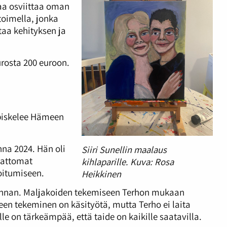
aa osviittaa oman
oimella, jonka
ostaa kehityksen ja
urosta 200 euroon.
opiskelee Hämeen
na 2024. Hän oli
Siiri Sunellin maalaus
mattomat
kihlaparille. Kuva: Rosa
oitumiseen.
Heikkinen
 hinnan. Maljakoiden tekemiseen Terhon mukaan
een tekeminen on käsityötä, mutta Terho ei laita
lle on tärkeämpää, että taide on kaikille saatavilla.