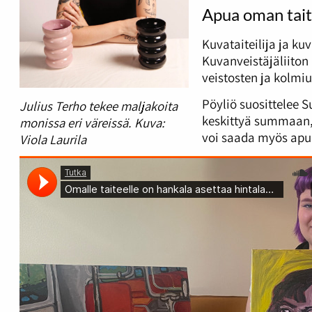
Apua oman tait
Kuvataiteilija ja ku
Kuvanveistäjäliiton 
veistosten ja kolmiu
Pöyliö suosittelee S
Julius Terho tekee maljakoita
keskittyä summaan, 
monissa eri väreissä. Kuva:
voi saada myös apua
Viola Laurila