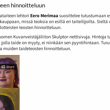
een hinnoitteluun
vataiteen lehtori
Eero Merimaa
suosittelee tutustumaan e
kauppaan, missä teoksia on esillä eri taiteilijoilta. Sielt
lotteisten teosten hinnoitteluun.
uomen Kuvanveistäjäliiton Skulptor-nettisivuja. Hintoja 
jolla taide on myyty, ei niinkään sen pyyntihintaan. Tur
 muiden taideteosten hinnoitteluun.