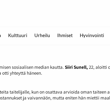
a
Kulttuuri
Urheilu
Ihmiset
Hyvinvointi
ymisen sosiaalisen median kautta.
Siiri Sunell,
22, aloitti
ja otti yhteyttä häneen.
eita taitelijalle, kun on osattava arvioida oman taiteen a
stannukset ja vaivannäön, mutta eniten hän miettii maa