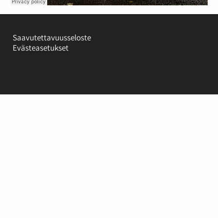
Saavutettavuusseloste
Evästeasetukset