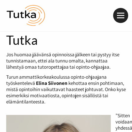
Valik
Tutka
Jos huomaa jäävänsä opinnoissa jälkeen tai pystyy itse
tunnistamaan, ettei ala tunnu omalta, kannattaa
lähestyä omaa tutoropettajaa tai opinto-ohjaajaa.
Turun ammattikorkeakoulussa opinto-ohjaajana
työskentelevä
Elina Siivonen
kehottaa ensin pohtimaan,
mistä opintoihin vaikuttavat haasteet johtuvat. Onko kyse
esimerkiksi motivaatiosta, opintojen sisällöstä tai
elämäntilanteesta.
”Sitten
voidaa
yhdess