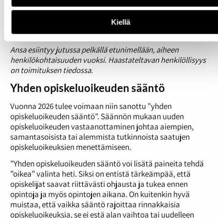
Kuitenkin nyt kun on suhteita alalle, niin työt on tullut
hakemaan ihan kotisohvalta asti”, Ansa naurahtaa.
Kiellä
”Haluan muistuttaa, että elämä kantaa”, hän summaa.
Ansa esiintyy jutussa pelkällä etunimellään, aiheen
henkilökohtaisuuden vuoksi. Haastateltavan henkilöllisyys
on toimituksen tiedossa.
Yhden opiskeluoikeuden sääntö
Vuonna 2026 tulee voimaan niin sanottu ”yhden
opiskeluoikeuden sääntö”. Säännön mukaan uuden
opiskeluoikeuden vastaanottaminen johtaa aiempien,
samantasoisista tai alemmista tutkinnoista saatujen
opiskeluoikeuksien menettämiseen.
”Yhden opiskeluoikeuden sääntö voi lisätä paineita tehdä
”oikea” valinta heti. Siksi on entistä tärkeämpää, että
opiskelijat saavat riittävästi ohjausta ja tukea ennen
opintoja ja myös opintojen aikana. On kuitenkin hyvä
muistaa, että vaikka sääntö rajoittaa rinnakkaisia
opiskeluoikeuksia, se ei estä alan vaihtoa tai uudelleen