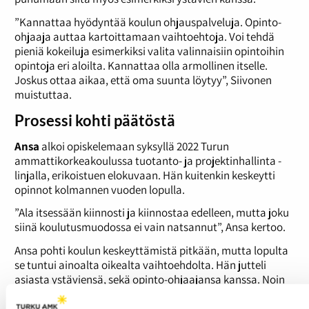
”Kannattaa hyödyntää koulun ohjauspalveluja. Opinto-
ohjaaja auttaa kartoittamaan vaihtoehtoja. Voi tehdä
pieniä kokeiluja esimerkiksi valita valinnaisiin opintoihin
opintoja eri aloilta. Kannattaa olla armollinen itselle.
Joskus ottaa aikaa, että oma suunta löytyy”, Siivonen
muistuttaa.
Prosessi kohti päätöstä
Ansa
alkoi opiskelemaan syksyllä 2022 Turun
ammattikorkeakoulussa tuotanto- ja projektinhallinta -
linjalla, erikoistuen elokuvaan. Hän kuitenkin keskeytti
opinnot kolmannen vuoden lopulla.
”Ala itsessään kiinnosti ja kiinnostaa edelleen, mutta joku
siinä koulutusmuodossa ei vain natsannut”, Ansa kertoo.
Ansa pohti koulun keskeyttämistä pitkään, mutta lopulta
se tuntui ainoalta oikealta vaihtoehdolta. Hän jutteli
asiasta ystäviensä, sekä opinto-ohjaajansa kanssa. Noin
puoli vuotta ennen opintojen keskeyttämistä, Ansa oli
varma päätöksestään.