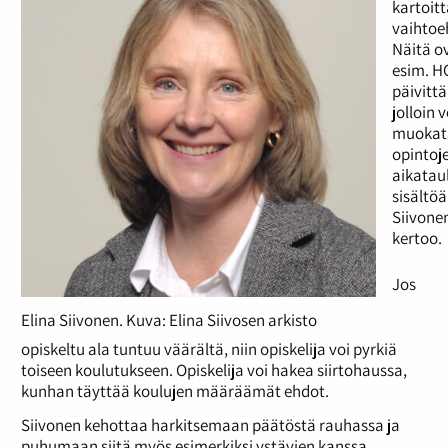
kartoit
vaihtoe
Näitä o
esim. H
päivitt
jolloin 
muokat
opintoj
aikatau
sisältöä
Siivone
kertoo.
Jos
Elina Siivonen. Kuva: Elina Siivosen arkisto
opiskeltu ala tuntuu väärältä, niin opiskelija voi pyrkiä
toiseen koulutukseen. Opiskelija voi hakea siirtohaussa,
kunhan täyttää koulujen määräämät ehdot.
Siivonen kehottaa harkitsemaan päätöstä rauhassa ja
puhumaan siitä myös esimerkiksi ystävien kanssa.