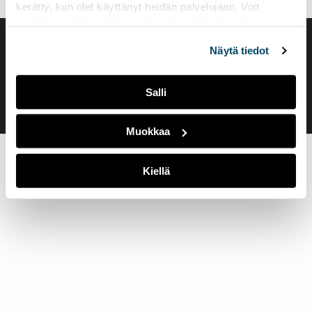
kerätty, kun olet käyttänyt heidän palvelujaan. Voit
muuttaa evästeasetuksiesi hyväksyntää sivuston
alalaidassa olevasta
Evästeasetukset
linkistä.
Saavutettavuusseloste
Näytä tiedot
Evästeasetukset
Salli
Muokkaa
Kiellä