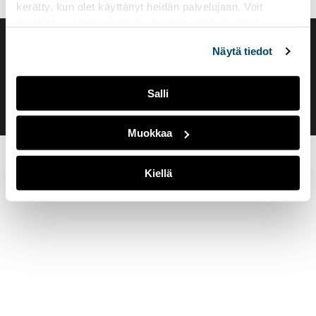
kerätty, kun olet käyttänyt heidän palvelujaan. Voit
muuttaa evästeasetuksiesi hyväksyntää sivuston
alalaidassa olevasta
Evästeasetukset
linkistä.
Saavutettavuusseloste
Näytä tiedot
Evästeasetukset
Salli
Muokkaa
Kiellä