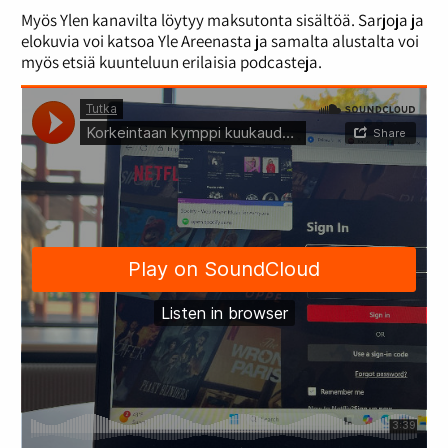
Myös Ylen kanavilta löytyy maksutonta sisältöä. Sarjoja ja
elokuvia voi katsoa Yle Areenasta ja samalta alustalta voi
myös etsiä kuunteluun erilaisia podcasteja.