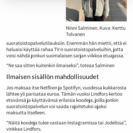
Ninni Salminen. Kuva: Kerttu
Tolvanen
suoratoistopalvelutilauksiin. Enemmän hän miettii, että ei
haluaisi käyttää rahaa TV:n suoratoistopalveluihin, jotta
voisi nähdä jonkun suomalaisen sarjan viikkoa etuajassa.
“Ne saa sitten kuitenkin ilmaiseksi”, toteaa Salminen
Ilmaisen sisällön mahdollisuudet
Jos maksaa itse Netflixin ja Spotifyn, vuodessa kukkarosta
lähtee yli parisataa euroa. Tämän vuoksi Lindfors kertoo
etsivänsä ja käyttävänsä erilaisia koodeja, joilla jonkin
suoratoistopalvelun voi saada rajoitetuksi ajaksi
maksutta itselleen.
“Näitä koodeja tulee vastaan Instagramissa tai Jodelissa”,
vinkkaa Lindfors.