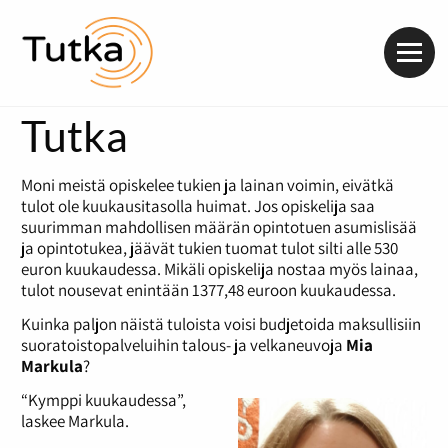
Valik
Tutka
Moni meistä opiskelee tukien ja lainan voimin, eivätkä
tulot ole kuukausitasolla huimat. Jos opiskelija saa
suurimman mahdollisen määrän opintotuen asumislisää
ja opintotukea, jäävät tukien tuomat tulot silti alle 530
euron kuukaudessa. Mikäli opiskelija nostaa myös lainaa,
tulot nousevat enintään 1377,48 euroon kuukaudessa.
Kuinka paljon näistä tuloista voisi budjetoida maksullisiin
suoratoistopalveluihin talous- ja velkaneuvoja
Mia
Markula
?
“Kymppi kuukaudessa”,
laskee Markula.