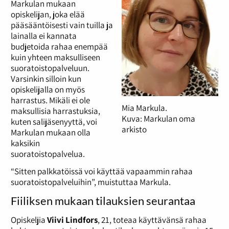
Markulan mukaan
opiskelijan, joka elää
pääsääntöisesti vain tuilla ja
lainalla ei kannata
budjetoida rahaa enempää
kuin yhteen maksulliseen
suoratoistopalveluun.
Varsinkin silloin kun
opiskelijalla on myös
harrastus. Mikäli ei ole
Mia Markula.
maksullisia harrastuksia,
Kuva: Markulan oma
kuten salijäsenyyttä, voi
arkisto
Markulan mukaan olla
kaksikin
suoratoistopalvelua.
“Sitten palkkatöissä voi käyttää vapaammin rahaa
suoratoistopalveluihin”, muistuttaa Markula.
Fiiliksen mukaan tilauksien seurantaa
Opiskeljia
Viivi Lindfors
, 21, toteaa käyttävänsä rahaa