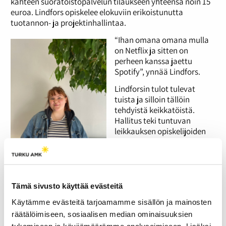
kahteen suoratoistopalvelun tilaukseen yhteensä noin 15
euroa. Lindfors opiskelee elokuviin erikoistunutta
tuotannon- ja projektinhallintaa.
“Ihan omana omana mulla
on
Netflix ja sitten on
perheen kanssa jaettu
Spotify”, ynnää Lindfors.
Lindforsin tulot tulevat
tuista ja silloin tällöin
tehdyistä keikkatöistä.
Hallitus teki tuntuvan
leikkauksen opiskelijoiden
asumistukeen viime
elokuussa. Kysyin
Lindforsilta vaikuttiko tämä
hänen tilauksiinsa. Hän
Viivi Lindfors
vastaa, että ei
Tämä sivusto käyttää evästeitä
Kuva: Kerttu Tolvanen
suoranaisesti, vaan hän
Käytämme evästeitä tarjoamamme sisällön ja mainosten
minimoi tilauksiaan fiilispohjansa ja rahatilantensa
räätälöimiseen, sosiaalisen median ominaisuuksien
mukaan.
tukemiseen ja kävijämäärämme analysoimiseen. Lisäksi