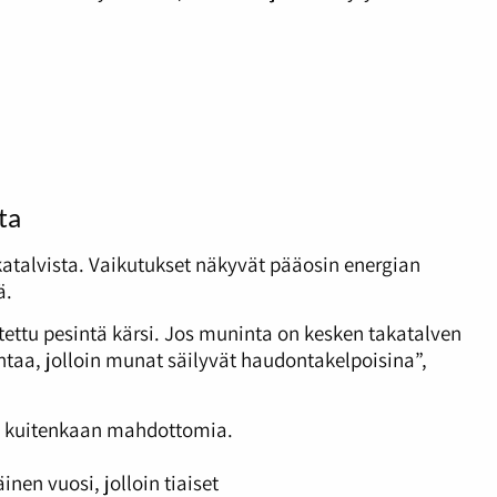
ta
katalvista. Vaikutukset näkyvät pääosin energian
ä.
itettu pesintä kärsi. Jos muninta on kesken takatalven
ontaa, jolloin munat säilyvät haudontakelpoisina”,
n kuitenkaan mahdottomia.
en vuosi, jolloin tiaiset