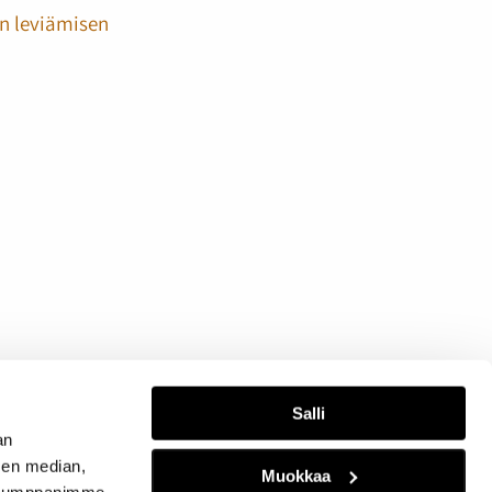
en leviämisen
Salli
an
sen median,
Muokkaa