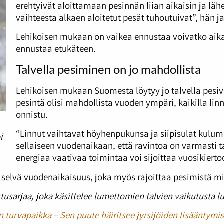
erehtyivät aloittamaan pesinnän liian aikaisin ja lä
vaihteesta alkaen aloitetut pesät tuhoutuivat”, hän j
Lehikoisen mukaan on vaikea ennustaa voivatko aikais
ennustaa etukäteen.
Talvella pesiminen on jo mahdollista
Lehikoisen mukaan Suomesta löytyy jo talvella pesiviä
pesintä olisi mahdollista vuoden ympäri, kaikilla linn
onnistu.
“Linnut vaihtavat höyhenpukunsa ja siipisulat kulumi
i
sellaiseen vuodenaikaan, että ravintoa on varmasti tar
energiaa vaativaa toimintaa voi sijoittaa vuosikiert
y selvä vuodenaikaisuus, joka myös rajoittaa pesimistä mil
tusarjaa, joka käsittelee lumettomien talvien vaikutusta l
n turvapaikka – Sen puute häiritsee jyrsijöiden lisääntymis