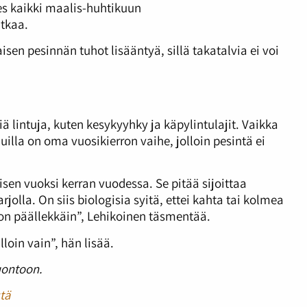
hes kaikki maalis-huhtikuun
atkaa.
en pesinnän tuhot lisääntyä, sillä takatalvia ei voi
 lintuja, kuten kesykyyhky ja käpylintulajit. Vaikka
uilla on oma vuosikierron vaihe, jolloin pesintä ei
sen vuoksi kerran vuodessa. Se pitää sijoittaa
jolla. On siis biologisia syitä, ettei kahta tai kolmea
oon päällekkäin”, Lehikoinen täsmentää.
loin vain”, hän lisää.
uontoon.
tä