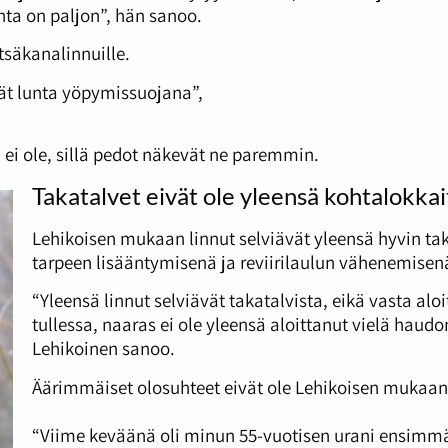
unta on paljon”, hän sanoo.
tsäkanalinnuille.
vät lunta yöpymissuojana”,
 ei ole, sillä pedot näkevät ne paremmin.
Takatalvet eivät ole yleensä kohtalokkai
Lehikoisen mukaan linnut selviävät yleensä hyvin ta
tarpeen lisääntymisenä ja reviirilaulun vähenemisen
“Yleensä linnut selviävät takatalvista, eikä vasta alo
tullessa, naaras ei ole yleensä aloittanut vielä haud
Lehikoinen sanoo.
Äärimmäiset olosuhteet eivät ole Lehikoisen mukaa
“Viime keväänä oli minun 55-vuotisen urani ensimmäin