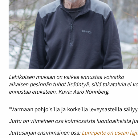
Lehikoisen mukaan on vaikea ennustaa voivatko
aikaisen pesinnän tuhot lisääntyä, sillä takatalvia ei vo
ennustaa etukäteen. Kuva: Aaro Rönnberg.
“Varmaan pohjoisilla ja korkeilla leveysasteilla säily
Juttu on viimeinen osa kolmiosaista luontoaiheista jut
Juttusarjan ensimmäinen osa:
Lumipeite on usean laji