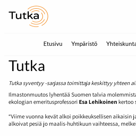
Etusivu
Ympäristö
Yhteiskunt
Tutka
Tutka syventyy -sarjassa toimittaja keskittyy yhteen 
Ilmastonmuutos lyhentää Suomen talvia molemmista pä
ekologian emeritusprofessori
Esa Lehikoinen
kertoo 
“Viime vuonna kevät alkoi poikkeuksellisen aikaisin ja 
alkoivat pesiä jo maalis-huhtikuun vaihteessa, melk