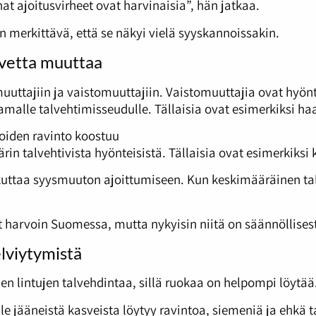
hat ajoitusvirheet ovat harvinaisia”, hän jatkaa.
 merkittävä, että se näkyi vielä syyskannoissakin.
rvetta muuttaa
ttajiin ja vaistomuuttajiin. Vaistomuuttajia ovat hyönte
malle talvehtimisseudulle. Tällaisia ovat esimerkiksi ha
joiden ravinto koostuu
rin talvehtivista hyönteisistä. Tällaisia ovat esimerkiksi 
uttaa syysmuuton ajoittumiseen. Kun keskimääräinen talv
t harvoin Suomessa, mutta nykyisin niitä on säännöllisest
elviytymistä
 lintujen talvehdintaa, sillä ruokaa on helpompi löytää
e jääneistä kasveista löytyy ravintoa, siemeniä ja ehkä t