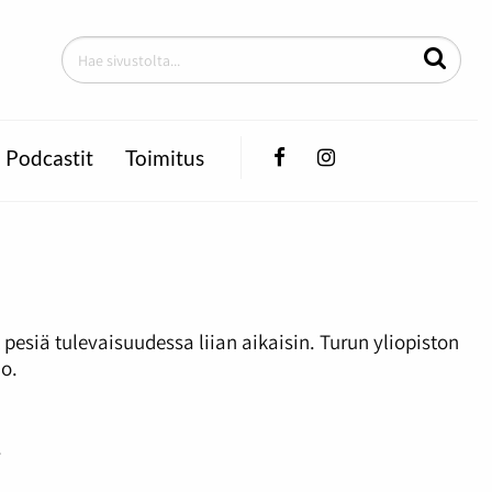
Facebook
Instagram
Podcastit
Toimitus
siä tulevaisuudessa liian aikaisin. Turun yliopiston
jo.
.