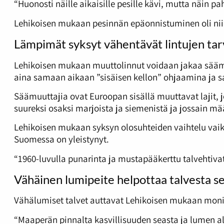
“Huonosti näille aikaisille pesille kävi, mutta näin pa
Lehikoisen mukaan pesinnän epäonnistuminen oli niin
Lämpimät syksyt vähentävät lintujen ta
Lehikoisen mukaan muuttolinnut voidaan jakaa säämuu
aina samaan aikaan ”sisäisen kellon” ohjaamina ja sa
Säämuuttajia ovat Euroopan sisällä muuttavat lajit, 
suureksi osaksi marjoista ja siemenistä ja jossain mää
Lehikoisen mukaan syksyn olosuhteiden vaihtelu vaik
Suomessa on yleistynyt.
“1960-luvulla punarinta ja mustapääkerttu talvehtiva
Vähäinen lumipeite helpottaa talvesta s
Vähälumiset talvet auttavat Lehikoisen mukaan monien
“Maaperän pinnalta kasvillisuuden seasta ja lumen all