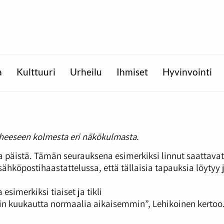
a
Kulttuuri
Urheilu
Ihmiset
Hyvinvointi
aiheeseen kolmesta eri näkökulmasta.
istä. Tämän seurauksena esimerkiksi linnut saattavat pe
sähköpostihaastattelussa, että tällaisia tapauksia löytyy 
esimerkiksi tiaiset ja tikli
ein kuukautta normaalia aikaisemmin”, Lehikoinen kertoo