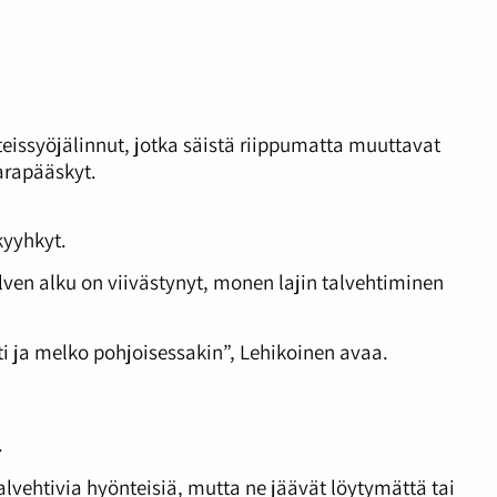
issyöjälinnut, jotka säistä riippumatta muuttavat
arapääskyt.
kyyhkyt.
en alku on viivästynyt, monen lajin talvehtiminen
i ja melko pohjoisessakin”, Lehikoinen avaa.
.
alvehtivia hyönteisiä, mutta ne jäävät löytymättä tai