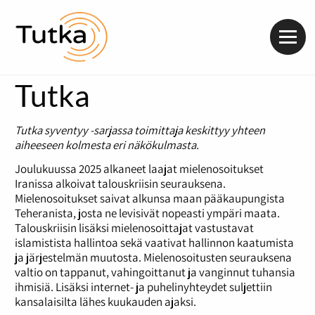
Valik
Tutka
Tutka syventyy -sarjassa toimittaja keskittyy yhteen
aiheeseen kolmesta eri näkökulmasta.
Joulukuussa 2025 alkaneet laajat mielenosoitukset
Iranissa alkoivat talouskriisin seurauksena.
Mielenosoitukset saivat alkunsa maan pääkaupungista
Teheranista, josta ne levisivät nopeasti ympäri maata.
Talouskriisin lisäksi mielenosoittajat vastustavat
islamistista hallintoa sekä vaativat hallinnon kaatumista
ja järjestelmän muutosta. Mielenosoitusten seurauksena
valtio on tappanut, vahingoittanut ja vanginnut tuhansia
ihmisiä. Lisäksi internet- ja puhelinyhteydet suljettiin
kansalaisilta lähes kuukauden ajaksi.