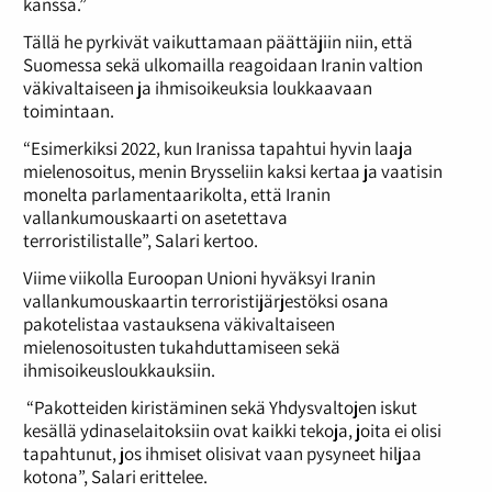
kanssa.”
Tällä he pyrkivät vaikuttamaan päättäjiin niin, että
Suomessa sekä ulkomailla reagoidaan Iranin valtion
väkivaltaiseen ja ihmisoikeuksia loukkaavaan
toimintaan.
“Esimerkiksi 2022, kun Iranissa tapahtui hyvin laaja
mielenosoitus, menin Brysseliin kaksi kertaa ja vaatisin
monelta parlamentaarikolta, että Iranin
vallankumouskaarti on asetettava
terroristilistalle”, Salari kertoo.
Viime viikolla Euroopan Unioni hyväksyi Iranin
vallankumouskaartin terroristijärjestöksi osana
pakotelistaa vastauksena väkivaltaiseen
mielenosoitusten tukahduttamiseen sekä
ihmisoikeusloukkauksiin.
“Pakotteiden kiristäminen sekä Yhdysvaltojen iskut
kesällä ydinaselaitoksiin ovat kaikki tekoja, joita ei olisi
tapahtunut, jos ihmiset olisivat vaan pysyneet hiljaa
kotona”, Salari erittelee.