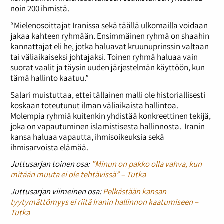
noin 200 ihmistä.
“Mielenosoittajat Iranissa sekä täällä ulkomailla voidaan
jakaa kahteen ryhmään. Ensimmäinen ryhmä on shaahin
kannattajat eli he, jotka haluavat kruunuprinssin valtaan
tai väliaikaiseksi johtajaksi. Toinen ryhmä haluaa vain
suorat vaalit ja täysin uuden järjestelmän käyttöön, kun
tämä hallinto kaatuu.”
Salari muistuttaa, ettei tällainen malli ole historiallisesti
koskaan toteutunut ilman väliaikaista hallintoa.
Molempia ryhmiä kuitenkin yhdistää konkreettinen tekijä,
joka on vapautuminen islamistisesta hallinnosta. Iranin
kansa haluaa vapautta, ihmisoikeuksia sekä
ihmisarvoista elämää.
Juttusarjan toinen osa:
”Minun on pakko olla vahva, kun
mitään muuta ei ole tehtävissä” – Tutka
Juttusarjan viimeinen osa:
Pelkästään kansan
tyytymättömyys ei riitä Iranin hallinnon kaatumiseen –
Tutka