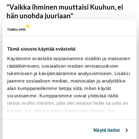
“Vaikka ihminen muuttaisi Kuuhun, ei
hän unohda juuriaan”
Salari syntyi Irakissa Kurdistanin alueella, mutta hänen
juurensa ovat sekä Iranista että Irakista. Myös hänellä,
kuten monella Suomessa asuvalla iranilaistaustaisella, on
Iranissa läheisiä, jotka elävät hengenvaarassa.
Tämä sivusto käyttää evästeitä
“Suomessa asuvat iranilaistaustaiset elävät jatkuvassa
Käytämme evästeitä tarjoamamme sisällön ja mainosten
huolessa, mikä näkyy jaksamisessa ja arjessa.
räätälöimiseen, sosiaalisen median ominaisuuksien
Yksinkertaisesti, mutta ironisesti, vaikka ihminen
tukemiseen ja kävijämäärämme analysoimiseen. Lisäksi
muuttaisi kuuhun, ei hän silti unohda juuriaan.”
jaamme sosiaalisen median, mainosalan ja analytiikka-
Iranilaisyhteisöön
alan kumppaneillemme tietoja siitä, miten käytät
Turussa kuuluu
sivustoamme. Kumppanimme voivat yhdistää näitä
useista eri taustoista
tietoja muihin tietoihin, joita olet antanut heille tai joita on
tulevia, mutta
kerätty, kun olet käyttänyt heidän palvelujaan. Voit
pääasiassa
muuttaa evästeasetuksiesi hyväksyntää sivuston
persialaisia sekä
alalaidassa olevasta
Evästeasetukset
linkistä.
kurdeja.
Näytä tiedot
Tilastokeskuksen