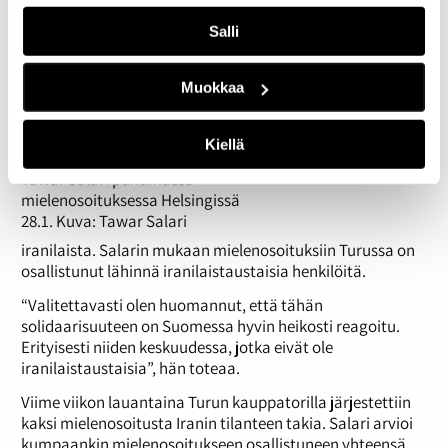
mukaan vuonna
2024 Turussa asui
Salli
syntyperältään yli
1800
Muokkaa
Kiellä
Tawar Salari puhumassa
mielenosoituksessa Helsingissä
28.1. Kuva: Tawar Salari
iranilaista. Salarin mukaan mielenosoituksiin Turussa on
osallistunut lähinnä iranilaistaustaisia henkilöitä.
“Valitettavasti olen huomannut, että tähän
solidaarisuuteen on Suomessa hyvin heikosti reagoitu.
Erityisesti niiden keskuudessa, jotka eivät ole
iranilaistaustaisia”, hän toteaa.
Viime viikon lauantaina Turun kauppatorilla järjestettiin
kaksi mielenosoitusta Iranin tilanteen takia. Salari arvioi
kumpaankin mielenosoitukseen osallistuneen yhteensä