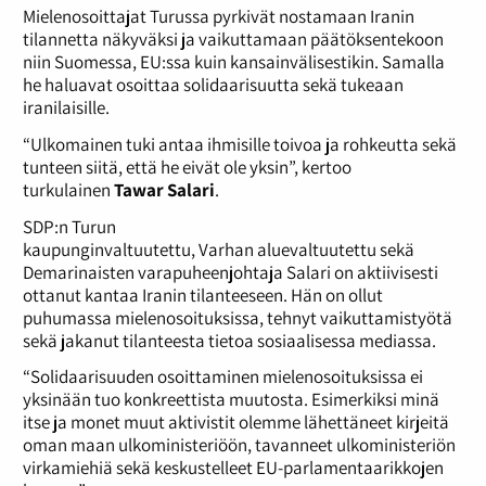
Mielenosoittajat Turussa pyrkivät nostamaan Iranin
tilannetta näkyväksi ja vaikuttamaan päätöksentekoon
niin Suomessa, EU:ssa kuin kansainvälisestikin. Samalla
he haluavat osoittaa solidaarisuutta sekä tukeaan
iranilaisille.
“Ulkomainen tuki antaa ihmisille toivoa ja rohkeutta sekä
tunteen siitä, että he eivät ole yksin”, kertoo
turkulainen
Tawar Salari
.
SDP:n Turun
kaupunginvaltuutettu, Varhan aluevaltuutettu sekä
Demarinaisten varapuheenjohtaja Salari on aktiivisesti
ottanut kantaa Iranin tilanteeseen. Hän on ollut
puhumassa mielenosoituksissa, tehnyt vaikuttamistyötä
sekä jakanut tilanteesta tietoa sosiaalisessa mediassa.
“Solidaarisuuden osoittaminen mielenosoituksissa ei
yksinään tuo konkreettista muutosta. Esimerkiksi minä
itse ja monet muut aktivistit olemme lähettäneet kirjeitä
oman maan ulkoministeriöön, tavanneet ulkoministeriön
virkamiehiä sekä keskustelleet EU-parlamentaarikkojen