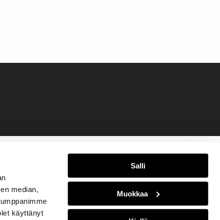
Salli
an
sen median,
Muokkaa
. Kumppanimme
olet käyttänyt