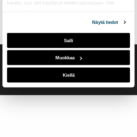
kerätty, kun olet käyttänyt heidän palvelujaan. Voit
muuttaa evästeasetuksiesi hyväksyntää sivuston
alalaidassa olevasta
Evästeasetukset
linkistä.
Näytä tiedot
Salli
Muokkaa
Saavutettavuusseloste
Evästeasetukset
Kiellä