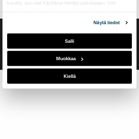
kerätty, kun olet käyttänyt heidän palvelujaan. Voit
muuttaa evästeasetuksiesi hyväksyntää sivuston
alalaidassa olevasta
Evästeasetukset
linkistä.
Näytä tiedot
Saavutettavuusseloste
Evästeasetukset
Salli
Muokkaa
Kiellä