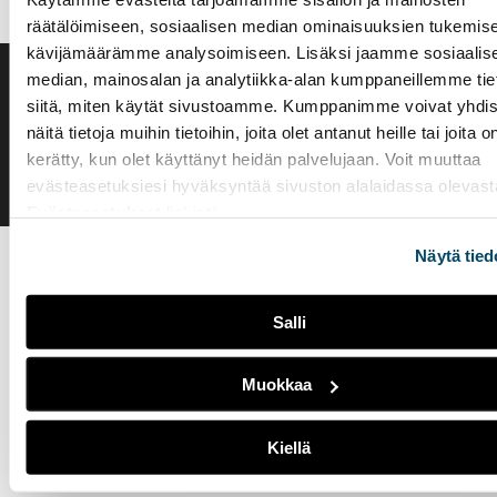
räätälöimiseen, sosiaalisen median ominaisuuksien tukemise
kävijämäärämme analysoimiseen. Lisäksi jaamme sosiaalis
median, mainosalan ja analytiikka-alan kumppaneillemme tie
Saavutettavuusseloste
siitä, miten käytät sivustoamme. Kumppanimme voivat yhdis
Evästeasetukset
näitä tietoja muihin tietoihin, joita olet antanut heille tai joita o
kerätty, kun olet käyttänyt heidän palvelujaan. Voit muuttaa
evästeasetuksiesi hyväksyntää sivuston alalaidassa olevast
Evästeasetukset
linkistä.
Näytä tied
Salli
Muokkaa
Kiellä