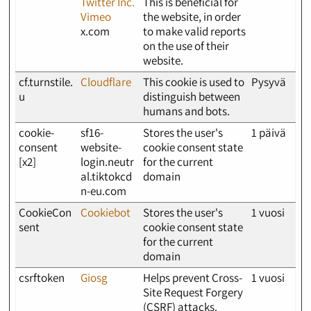
Twitter Inc.
This is beneficial for
Vimeo
the website, in order
x.com
to make valid reports
on the use of their
website.
cf.turnstile.
Cloudflare
This cookie is used to
Pysyvä
u
distinguish between
humans and bots.
cookie-
sf16-
Stores the user's
1 päivä
consent
website-
cookie consent state
[x2]
login.neutr
for the current
al.tiktokcd
domain
n-eu.com
CookieCon
Cookiebot
Stores the user's
1 vuosi
sent
cookie consent state
for the current
domain
csrftoken
Giosg
Helps prevent Cross-
1 vuosi
Site Request Forgery
(CSRF) attacks.