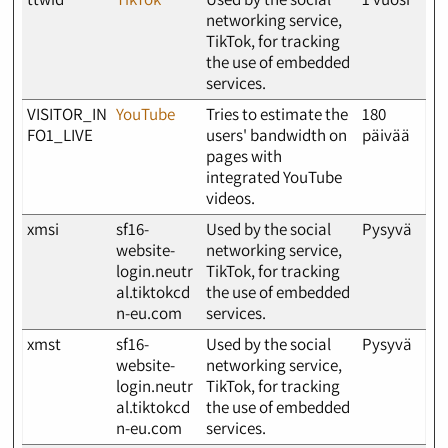
networking service,
TikTok, for tracking
the use of embedded
services.
VISITOR_IN
YouTube
Tries to estimate the
180
FO1_LIVE
users' bandwidth on
päivää
pages with
integrated YouTube
videos.
xmsi
sf16-
Used by the social
Pysyvä
website-
networking service,
login.neutr
TikTok, for tracking
al.tiktokcd
the use of embedded
n-eu.com
services.
xmst
sf16-
Used by the social
Pysyvä
website-
networking service,
login.neutr
TikTok, for tracking
al.tiktokcd
the use of embedded
n-eu.com
services.