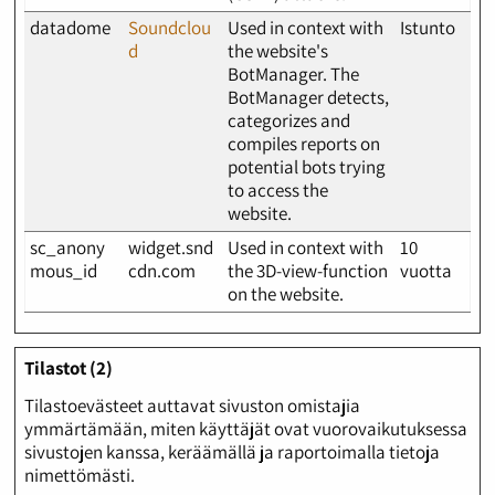
datadome
Soundclou
Used in context with
Istunto
d
the website's
BotManager. The
BotManager detects,
categorizes and
compiles reports on
potential bots trying
to access the
website.
sc_anony
widget.snd
Used in context with
10
mous_id
cdn.com
the 3D-view-function
vuotta
on the website.
Tilastot (2)
Tilastoevästeet auttavat sivuston omistajia
ymmärtämään, miten käyttäjät ovat vuorovaikutuksessa
sivustojen kanssa, keräämällä ja raportoimalla tietoja
nimettömästi.