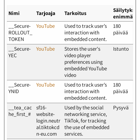
Säilytykse
Nimi
Tarjoaja
Tarkoitus
enimmäisk
__Secure-
YouTube
Used to track user’s
180
ROLLOUT_
interaction with
päivää
TOKEN
embedded content.
__Secure-
YouTube
Stores the user's
Istunto
YEC
video player
preferences using
embedded YouTube
video
__Secure-
YouTube
Used to track user’s
180
YNID
interaction with
päivää
embedded content.
__tea_cac
sf16-
Used by the social
Pysyvä
he_first_#
website-
networking service,
login.neutr
TikTok, for tracking
al.tiktokcd
the use of embedded
n-eu.com
services.