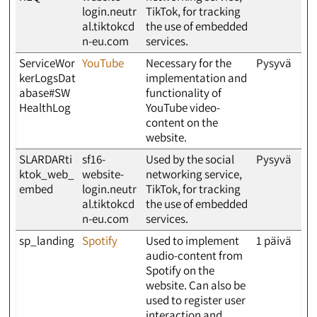
login.neutr
TikTok, for tracking
al.tiktokcd
the use of embedded
n-eu.com
services.
ServiceWor
YouTube
Necessary for the
Pysyvä
kerLogsDat
implementation and
abase#SW
functionality of
HealthLog
YouTube video-
content on the
website.
SLARDARti
sf16-
Used by the social
Pysyvä
ktok_web_
website-
networking service,
embed
login.neutr
TikTok, for tracking
al.tiktokcd
the use of embedded
n-eu.com
services.
sp_landing
Spotify
Used to implement
1 päivä
audio-content from
Spotify on the
website. Can also be
used to register user
interaction and