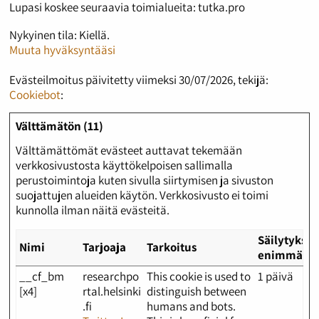
Lupasi koskee seuraavia toimialueita: tutka.pro
Nykyinen tila: Kiellä.
Muuta hyväksyntääsi
Evästeilmoitus päivitetty viimeksi 30/07/2026, tekijä:
Cookiebot
:
Välttämätön (11)
Välttämättömät evästeet auttavat tekemään
verkkosivustosta käyttökelpoisen sallimalla
perustoimintoja kuten sivulla siirtymisen ja sivuston
suojattujen alueiden käytön. Verkkosivusto ei toimi
kunnolla ilman näitä evästeitä.
Säilytykse
Nimi
Tarjoaja
Tarkoitus
enimmäisk
__cf_bm
researchpo
This cookie is used to
1 päivä
[x4]
rtal.helsinki
distinguish between
.fi
humans and bots.