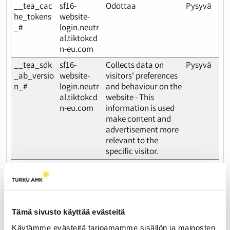
__tea_cac
sf16-
Odottaa
Pysyvä
he_tokens
website-
_#
login.neutr
al.tiktokcd
n-eu.com
__tea_sdk
sf16-
Collects data on
Pysyvä
_ab_versio
website-
visitors' preferences
n_#
login.neutr
and behaviour on the
al.tiktokcd
website - This
n-eu.com
information is used
make content and
advertisement more
relevant to the
specific visitor.
__tea_sess
sf16-
Used by the social
Istunto
ion_id_#
website-
networking service,
login.neutr
TikTok, for tracking
al.ttwstatic
the use of embedded
.com
services.
Tämä sivusto käyttää evästeitä
__tt_embe
TikTok
Registers data on the
Istunto
Käytämme evästeitä tarjoamamme sisällön ja mainosten