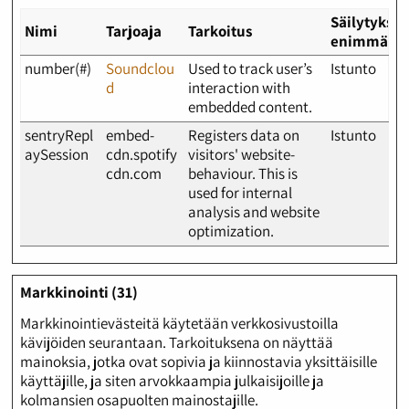
Säilytykse
Nimi
Tarjoaja
Tarkoitus
enimmäisk
number(#)
Soundclou
Used to track user’s
Istunto
d
interaction with
embedded content.
sentryRepl
embed-
Registers data on
Istunto
aySession
cdn.spotify
visitors' website-
cdn.com
behaviour. This is
used for internal
analysis and website
optimization.
Markkinointi (31)
Markkinointievästeitä käytetään verkkosivustoilla
kävijöiden seurantaan. Tarkoituksena on näyttää
mainoksia, jotka ovat sopivia ja kiinnostavia yksittäisille
käyttäjille, ja siten arvokkaampia julkaisijoille ja
kolmansien osapuolten mainostajille.