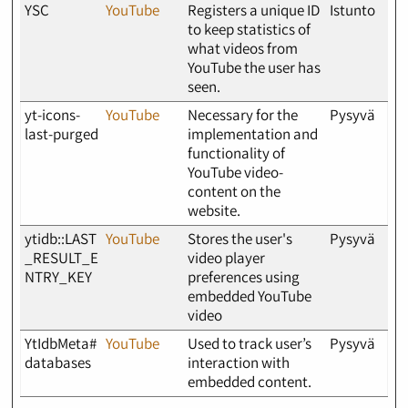
YSC
YouTube
Registers a unique ID
Istunto
to keep statistics of
what videos from
YouTube the user has
seen.
yt-icons-
YouTube
Necessary for the
Pysyvä
last-purged
implementation and
functionality of
YouTube video-
content on the
website.
ytidb::LAST
YouTube
Stores the user's
Pysyvä
_RESULT_E
video player
NTRY_KEY
preferences using
embedded YouTube
video
YtIdbMeta#
YouTube
Used to track user’s
Pysyvä
databases
interaction with
embedded content.