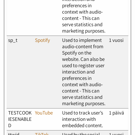
preferences in
context with audio-
content - This can
serve statistics and
marketing purposes.
sp_t
Spotify
Used to implement
1 vuosi
audio-content from
Spotify on the
website. Can also be
used to register user
interaction and
preferences in
context with audio-
content - This can
serve statistics and
marketing purposes.
TESTCOOK
YouTube
Used to track user’s
1 päivä
IESENABLE
interaction with
D
embedded content.
ttwid
TikTok
Used by the social
1 vuosi