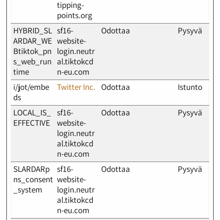
tipping-
points.org
HYBRID_SL
sf16-
Odottaa
Pysyvä
ARDAR_WE
website-
Btiktok_pn
login.neutr
s_web_run
al.tiktokcd
time
n-eu.com
i/jot/embe
Twitter Inc.
Odottaa
Istunto
ds
LOCAL_IS_
sf16-
Odottaa
Pysyvä
EFFECTIVE
website-
login.neutr
al.tiktokcd
n-eu.com
SLARDARp
sf16-
Odottaa
Pysyvä
ns_consent
website-
_system
login.neutr
al.tiktokcd
n-eu.com