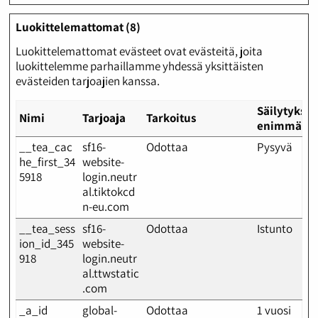
Luokittelemattomat (8)
Luokittelemattomat evästeet ovat evästeitä, joita
luokittelemme parhaillamme yhdessä yksittäisten
evästeiden tarjoajien kanssa.
Säilytykse
Nimi
Tarjoaja
Tarkoitus
enimmäisk
__tea_cac
sf16-
Odottaa
Pysyvä
he_first_34
website-
5918
login.neutr
al.tiktokcd
n-eu.com
__tea_sess
sf16-
Odottaa
Istunto
ion_id_345
website-
918
login.neutr
al.ttwstatic
.com
_a_id
global-
Odottaa
1 vuosi