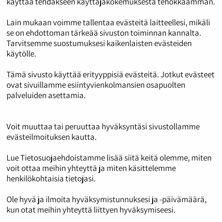
käyttää tehdäkseen käyttäjäkokemuksesta tehokkaamman.
Lain mukaan voimme tallentaa evästeitä laitteellesi, mikäli
se on ehdottoman tärkeää sivuston toiminnan kannalta.
Tarvitsemme suostumuksesi kaikenlaisten evästeiden
käytölle.
Tämä sivusto käyttää erityyppisiä evästeitä. Jotkut evästeet
ovat sivuillamme esiintyvienkolmansien osapuolten
palveluiden asettamia.
Voit muuttaa tai peruuttaa hyväksyntäsi sivustollamme
evästeilmoituksen kautta.
Lue Tietosuojaehdoistamme lisää siitä keitä olemme, miten
voit ottaa meihin yhteyttä ja miten käsittelemme
henkilökohtaisia tietojasi.
Ole hyvä ja ilmoita hyväksymistunnuksesi ja -päivämäärä,
kun otat meihin yhteyttä liittyen hyväksymiseesi.