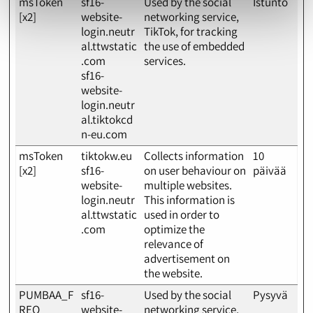
msToken
sf16-
Used by the social
Istunto
[x2]
website-
networking service,
login.neutr
TikTok, for tracking
al.ttwstatic
the use of embedded
.com
services.
sf16-
website-
login.neutr
al.tiktokcd
n-eu.com
msToken
tiktokw.eu
Collects information
10
[x2]
sf16-
on user behaviour on
päivää
website-
multiple websites.
login.neutr
This information is
al.ttwstatic
used in order to
.com
optimize the
relevance of
advertisement on
the website.
PUMBAA_F
sf16-
Used by the social
Pysyvä
REQ
website-
networking service,