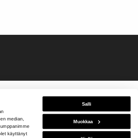
Salli
an
sen median,
Muokkaa
. Kumppanimme
olet käyttänyt