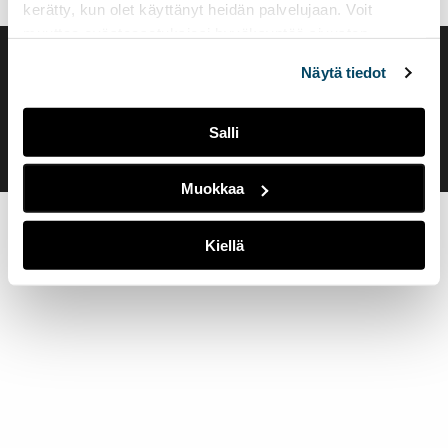
kerätty, kun olet käyttänyt heidän palvelujaan. Voit
muuttaa evästeasetuksiesi hyväksyntää sivuston
alalaidassa olevasta
Evästeasetukset
linkistä.
Saavutettavuusseloste
Näytä tiedot
Evästeasetukset
Salli
Muokkaa
Kiellä