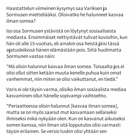
Haastattelun viimeinen kysymys saa Variksen ja
Sormusen mietteliääksi. Olisivatko he halunneet kasvaa
ilman somea?
Iso osa Sormusen ystävistä on löytynyt sosiaalisesta
mediasta. Ensimmäiset nettiystävät tulivat kuvioihin, kun
hän oli alle 15-vuotias, eli ainakin osa heistä jäisi tässä
ajatusleikissä hänen elämästään pois. Siitä huolimatta
Sormunen vastaa näin:
“Mä olisin halunnut kasvaa ilman somea. Toisaalta jos ei
olisi ollut sitten ketään muuta kenelle puhua kuin omat
vanhemmat, niin miten se olisi vaikuttanut, en tiedä.”
Varis ei ole täysin varma, olisiko ilman sosiaalista mediaa
kasvaminen ollut hänelle sopivampi vaihtoehto.
“Periaatteessa olisin halunnut [kasvaa ilman somea],
mutta se on myös saanut mut kasvamaan sellaiseksi
ihmiseksi mikä nykyään olen. Kun on kasvanut aikuiseksi
somen kanssa, niin ilman sitä lopputulos olisi varmasti
täysin erilainen. Se versio tuskin olisi yhtään sen