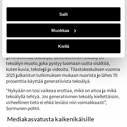
median alustoille ja ylläpitää aktiivista Discord-ryhmää.
Hän kertoo myös kohtaavansa päivittäin vihapuhetta
selatessaan somea. Hänen unelmiensa somessa olisi
Salli
tiukempia rajoituksia ja niiden tarkempaa valvomista.
“Esimerkiksi Instagramissahan on jo sääntö, että alle 13-
Muokkaa
vuotiaat eivät saa käyttää sovellusta, mutta sitä ei
juurikaan valvota.”
Kiellä
Molempien ajatuskartoista löytyy yllättävä vaatimus: ei
generatiivista tekoälyä. Generatiivinen tekoäly on
tekoälyn muoto, joka pystyy luomaan uutta sisältöä,
kuten kuvia, tekstejä ja videoita. Tilastokeskuksen vuonna
2025 julkaistun tutkimuksen mukaan nuorista jo lähes 70
prosenttia käyttää generatiivista tekoälyä.
“Nykyään on tosi vaikeaa erottaa, mikä on aitoa ja mikä
tekoälyllä tehtyä. Jos generatiivinen tekoäly kiellettäisiin,
virheellinen tieto ei ehkä leviäisi niin voimakkaasti”,
Sormunen pohtii.
Mediakasvatusta kaikenikäisille