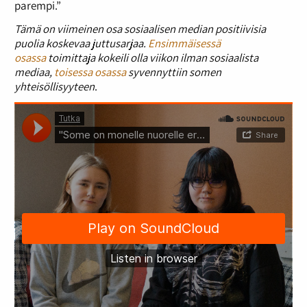
parempi.”
Tämä on viimeinen osa sosiaalisen median positiivisia
puolia koskevaa juttusarjaa.
Ensimmäisessä
osassa
toimittaja kokeili olla viikon ilman sosiaalista
mediaa,
toisessa osassa
syvennyttiin somen
yhteisöllisyyteen
.