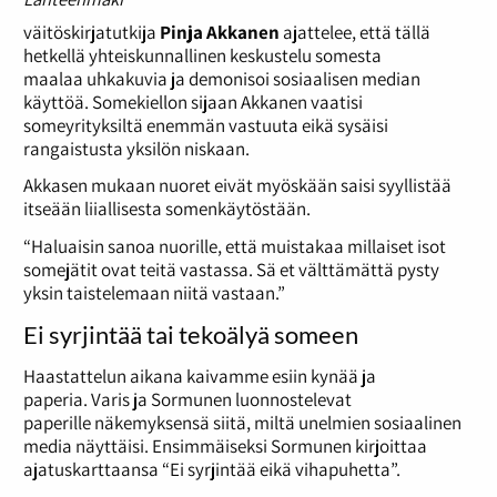
väitöskirjatutkija
Pinja Akkanen
ajattelee, että tällä
hetkellä yhteiskunnallinen keskustelu somesta
maalaa uhkakuvia ja demonisoi sosiaalisen median
käyttöä. Somekiellon sijaan Akkanen vaatisi
someyrityksiltä enemmän vastuuta eikä sysäisi
rangaistusta yksilön niskaan.
Akkasen mukaan nuoret eivät myöskään saisi syyllistää
itseään liiallisesta somenkäytöstään.
“Haluaisin sanoa nuorille, että muistakaa millaiset isot
somejätit ovat teitä vastassa. Sä et välttämättä pysty
yksin taistelemaan niitä vastaan.”
Ei syrjintää tai tekoälyä someen
Haastattelun aikana kaivamme esiin kynää ja
paperia. Varis ja Sormunen luonnostelevat
paperille näkemyksensä siitä, miltä unelmien sosiaalinen
media näyttäisi. Ensimmäiseksi Sormunen kirjoittaa
ajatuskarttaansa “Ei syrjintää eikä vihapuhetta”.