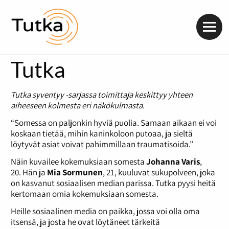
Valik
Tutka
Tutka syventyy -sarjassa toimittaja keskittyy yhteen
aiheeseen kolmesta eri näkökulmasta.
“Somessa on paljonkin hyviä puolia. Samaan aikaan ei voi
koskaan tietää, mihin kaninkoloon putoaa, ja sieltä
löytyvät asiat voivat pahimmillaan traumatisoida.”
Näin kuvailee kokemuksiaan somesta
Johanna Varis
,
20. Hän ja
Mia Sormunen
, 21, kuuluvat sukupolveen, joka
on kasvanut sosiaalisen median parissa. Tutka pyysi heitä
kertomaan omia kokemuksiaan somesta.
Heille sosiaalinen media on paikka, jossa voi olla oma
itsensä, ja josta he ovat löytäneet tärkeitä