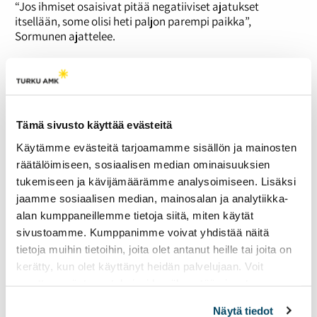
“Jos ihmiset osaisivat pitää negatiiviset ajatukset
itsellään, some olisi heti paljon parempi paikka”,
Sormunen ajattelee.
Tämä sivusto käyttää evästeitä
Käytämme evästeitä tarjoamamme sisällön ja mainosten
räätälöimiseen, sosiaalisen median ominaisuuksien
tukemiseen ja kävijämäärämme analysoimiseen. Lisäksi
jaamme sosiaalisen median, mainosalan ja analytiikka-
alan kumppaneillemme tietoja siitä, miten käytät
sivustoamme. Kumppanimme voivat yhdistää näitä
tietoja muihin tietoihin, joita olet antanut heille tai joita on
Sormunen ajattelee, että somessa voi altistua
kerätty, kun olet käyttänyt heidän palvelujaan. Voit
negatiivisille asioille aiempaa helpommin. Kuva: Ilona
muuttaa evästeasetuksiesi hyväksyntää sivuston
Lähteenmäki
alalaidassa olevasta
Evästeasetukset
linkistä.
Varis tuottaa sateenkaariaiheista sisältöä sosiaalisen
Näytä tiedot