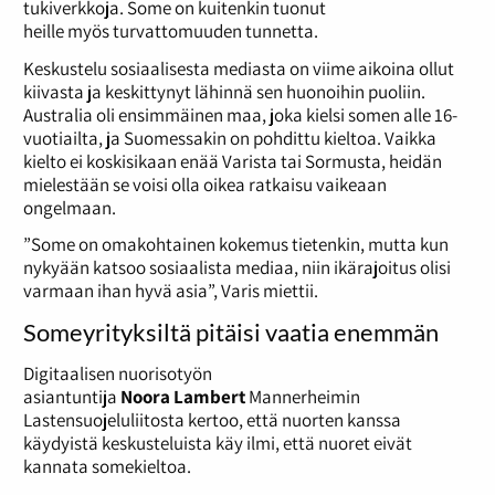
tukiverkkoja. Some on kuitenkin tuonut
heille myös turvattomuuden tunnetta.
Keskustelu sosiaalisesta mediasta on viime aikoina ollut
kiivasta ja keskittynyt lähinnä sen huonoihin puoliin.
Australia oli ensimmäinen maa, joka kielsi somen alle 16-
vuotiailta, ja Suomessakin on pohdittu kieltoa. Vaikka
kielto ei koskisikaan enää Varista tai Sormusta, heidän
mielestään se voisi olla oikea ratkaisu vaikeaan
ongelmaan.
”Some on omakohtainen kokemus tietenkin, mutta kun
nykyään katsoo sosiaalista mediaa, niin ikärajoitus olisi
varmaan ihan hyvä asia”, Varis miettii.
Someyrityksiltä pitäisi vaatia enemmän
Digitaalisen nuorisotyön
asiantuntija
Noora Lambert
Mannerheimin
Lastensuojeluliitosta kertoo, että nuorten kanssa
käydyistä keskusteluista käy ilmi, että nuoret eivät
kannata somekieltoa.