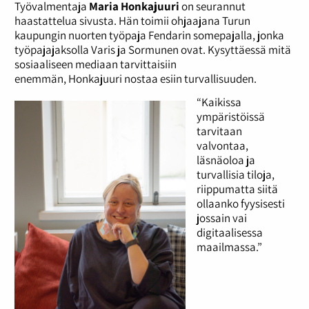
Työvalmentaja
Maria Honkajuuri
on seurannut
haastattelua sivusta. Hän toimii ohjaajana Turun
kaupungin nuorten työpaja Fendarin somepajalla, jonka
työpajajaksolla Varis ja Sormunen ovat. Kysyttäessä mitä
sosiaaliseen mediaan tarvittaisiin
enemmän, Honkajuuri nostaa esiin turvallisuuden.
“Kaikissa
ympäristöissä
tarvitaan
valvontaa,
läsnäoloa ja
turvallisia tiloja,
riippumatta siitä
ollaanko fyysisesti
jossain vai
digitaalisessa
maailmassa.”