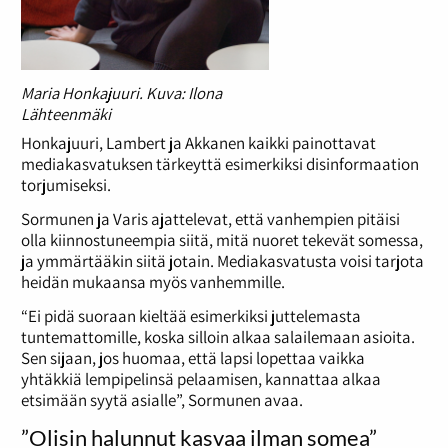
Maria Honkajuuri. Kuva: Ilona
Lähteenmäki
Honkajuuri, Lambert ja Akkanen kaikki painottavat
mediakasvatuksen tärkeyttä esimerkiksi disinformaation
torjumiseksi.
Sormunen ja Varis ajattelevat, että vanhempien pitäisi
olla kiinnostuneempia siitä, mitä nuoret tekevät somessa,
ja ymmärtääkin siitä jotain. Mediakasvatusta voisi tarjota
heidän mukaansa myös vanhemmille.
“Ei pidä suoraan kieltää esimerkiksi juttelemasta
tuntemattomille, koska silloin alkaa salailemaan asioita.
Sen sijaan, jos huomaa, että lapsi lopettaa vaikka
yhtäkkiä lempipelinsä pelaamisen, kannattaa alkaa
etsimään syytä asialle”, Sormunen avaa.
”Olisin halunnut kasvaa ilman somea”