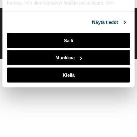
kerätty, kun olet käyttänyt heidän palvelujaan. Voit
muuttaa evästeasetuksiesi hyväksyntää sivuston
alalaidassa olevasta
Evästeasetukset
linkistä.
Saavutettavuusseloste
Näytä tiedot
Evästeasetukset
Salli
Muokkaa
Kiellä