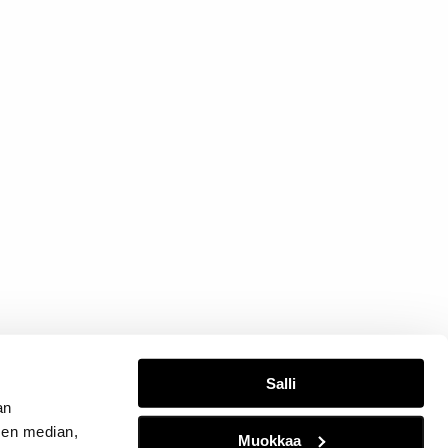
Salli
an
sen median,
Muokkaa