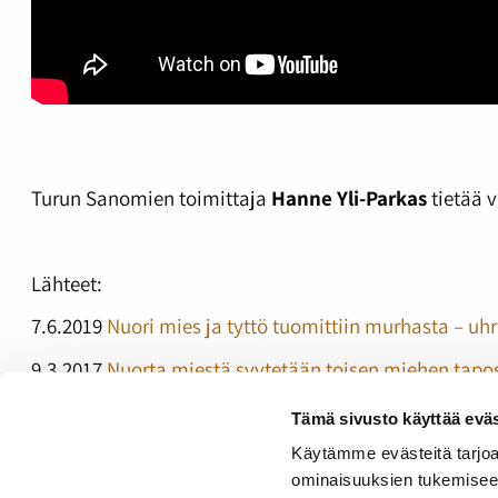
Turun Sanomien toimittaja
Hanne Yli-Parkas
tietää v
Lähteet:
7.6.2019
Nuori mies ja tyttö tuomittiin murhasta – uhr
9.3.2017
Nuorta miestä syytetään toisen miehen tap
14.8.2009
Kotkan puukottaja oli mustasukkainen
Tämä sivusto käyttää eväs
Käytämme evästeitä tarjoa
ominaisuuksien tukemisee
Video on neljäs ja viimeinen osa sarjassa Rikosten ää