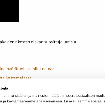
akavien rikosten olevan suosittuja uutisia.
ina pyörätuolissa ollut nainen
osta Sastamalassa
teitä
mamme sisällön ja mainosten räätälöimiseen, sosiaalisen medi
n ja kävijämäärämme analysoimiseen. Lisäksi jaamme sosiaali
rellä. Aiemmat jaksot: