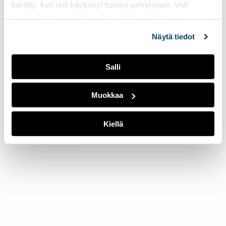
kerätty, kun olet käyttänyt heidän palvelujaan. Voit
muuttaa evästeasetuksiesi hyväksyntää sivuston
alalaidassa olevasta
Evästeasetukset
linkistä.
Näytä tiedot
Salli
Muokkaa
Kiellä