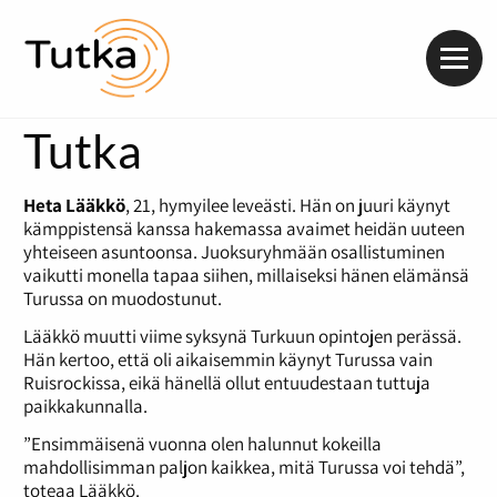
Valik
Tutka
Heta Lääkkö
, 21, hymyilee leveästi. Hän on juuri käynyt
kämppistensä kanssa hakemassa avaimet heidän uuteen
yhteiseen asuntoonsa. Juoksuryhmään osallistuminen
vaikutti monella tapaa siihen, millaiseksi hänen elämänsä
Turussa on muodostunut.
Lääkkö muutti viime syksynä Turkuun opintojen perässä.
Hän kertoo, että oli aikaisemmin käynyt Turussa vain
Ruisrockissa, eikä hänellä ollut entuudestaan tuttuja
paikkakunnalla.
”Ensimmäisenä vuonna olen halunnut kokeilla
mahdollisimman paljon kaikkea, mitä Turussa voi tehdä”,
toteaa Lääkkö.