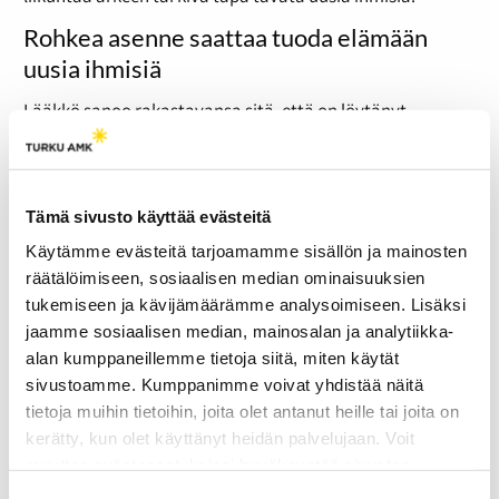
Rohkea asenne saattaa tuoda elämään
uusia ihmisiä
Lääkkö sanoo rakastavansa sitä, että on löytänyt
poikkitieteellisesti kavereita, koska muuten
opiskelijatapahtumiin tulee usein mentyä omien
opiskelijakavereiden kanssa. Juoksuklubien kautta hän on
löytänyt ihmisiä myös muilta aloilta ja laajentanut siten
Tämä sivusto käyttää evästeitä
paljon tuttavapiiriään.
Käytämme evästeitä tarjoamamme sisällön ja mainosten
Hän kertoo tavanneensa myös uuden kämppäkaverinsa
räätälöimiseen, sosiaalisen median ominaisuuksien
Running Clubissa viime syksynä, kun tämä liittyi
tukemiseen ja kävijämäärämme analysoimiseen. Lisäksi
juttelemaan samaan porukkaan ennen lenkin alkua.
jaamme sosiaalisen median, mainosalan ja analytiikka-
”Sitten me vaan juteltiin ja tyyliin ensimmäisen viiden
alan kumppaneillemme tietoja siitä, miten käytät
minuutin aikana päädyimme siihen, että meistä tulee
sivustoamme. Kumppanimme voivat yhdistää näitä
kämppiksiä”, Lääkkö naurahtaa.
tietoja muihin tietoihin, joita olet antanut heille tai joita on
Tämän jälkeen he eivät kuitenkaan jutelleet kovin paljoa,
kerätty, kun olet käyttänyt heidän palvelujaan. Voit
mutta tapasivat säännöllisesti juoksuryhmissä ja muissa
muuttaa evästeasetuksiesi hyväksyntää sivuston
tapahtumissa. Ajatus kämppäkaveruudesta pysyi
alalaidassa olevasta
Evästeasetukset
linkistä.