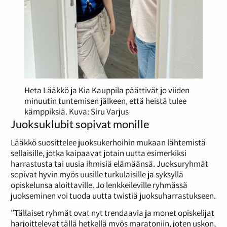
Heta Lääkkö ja Kia Kauppila päättivät jo viiden
minuutin tuntemisen jälkeen, että heistä tulee
kämppiksiä. Kuva: Siru Varjus
Juoksuklubit sopivat monille
Lääkkö suosittelee juoksukerhoihin mukaan lähtemistä
sellaisille, jotka kaipaavat jotain uutta esimerkiksi
harrastusta tai uusia ihmisiä elämäänsä. Juoksuryhmät
sopivat hyvin myös uusille turkulaisille ja syksyllä
opiskelunsa aloittaville. Jo lenkkeileville ryhmässä
juokseminen voi tuoda uutta twistiä juoksuharrastukseen.
”Tällaiset ryhmät ovat nyt trendaavia ja monet opiskelijat
harjoittelevat tällä hetkellä myös maratoniin, joten uskon,