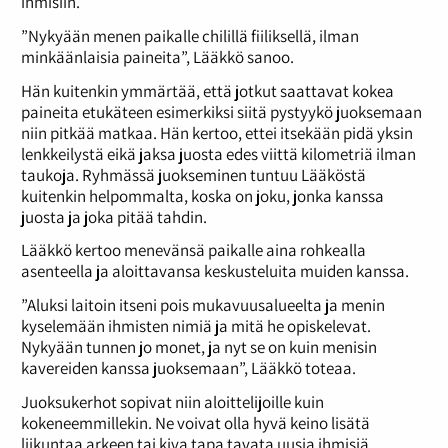
ihmisiin.
”Nykyään menen paikalle chilillä fiiliksellä, ilman
minkäänlaisia paineita”, Lääkkö sanoo.
Hän kuitenkin ymmärtää, että jotkut saattavat kokea
paineita etukäteen esimerkiksi siitä pystyykö juoksemaan
niin pitkää matkaa. Hän kertoo, ettei itsekään pidä yksin
lenkkeilystä eikä jaksa juosta edes viittä kilometriä ilman
taukoja. Ryhmässä juokseminen tuntuu Lääköstä
kuitenkin helpommalta, koska on joku, jonka kanssa
juosta ja joka pitää tahdin.
Lääkkö kertoo menevänsä paikalle aina rohkealla
asenteella ja aloittavansa keskusteluita muiden kanssa.
”Aluksi laitoin itseni pois mukavuusalueelta ja menin
kyselemään ihmisten nimiä ja mitä he opiskelevat.
Nykyään tunnen jo monet, ja nyt se on kuin menisin
kavereiden kanssa juoksemaan”, Lääkkö toteaa.
Juoksukerhot sopivat niin aloittelijoille kuin
kokeneemmillekin. Ne voivat olla hyvä keino lisätä
liikuntaa arkeen tai kiva tapa tavata uusia ihmisiä.