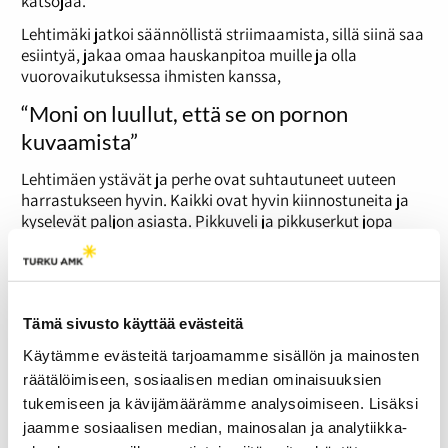
katsojaa.
Lehtimäki jatkoi säännöllistä striimaamista, sillä siinä saa
esiintyä, jakaa omaa hauskanpitoa muille ja olla
vuorovaikutuksessa ihmisten kanssa,
“Moni on luullut, että se on pornon
kuvaamista”
Lehtimäen ystävät ja perhe ovat suhtautuneet uuteen
harrastukseen hyvin. Kaikki ovat hyvin kiinnostuneita ja
kyselevät paljon asiasta. Pikkuveli ja pikkuserkut jopa
katsovat striimejä itse.
“Se on vähän huolestuttavaa, koska he ovat niin paljon
nuorempia kuin minä. Stressaan, että minkälaisia
huonoja vaikutelmia annan niille poloisille”, naurahtaa
Tämä sivusto käyttää evästeitä
Lehtimäki.
Käytämme evästeitä tarjoamamme sisällön ja mainosten
Lehtimäen vanhat ystävät ja tutut kotipaikkakunnalta
räätälöimiseen, sosiaalisen median ominaisuuksien
ovat myös tulleet livestriimiin tervehtimään. On ollut
tukemiseen ja kävijämäärämme analysoimiseen. Lisäksi
mukava huomata, miten matalalla kynnyksellä on chat-
jaamme sosiaalisen median, mainosalan ja analytiikka-
keskustelun kautta voinut ottaa yhteyttä.