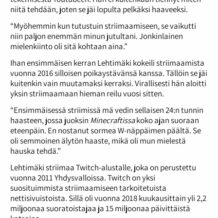
niitä tehdään, joten se jäi lopulta pelkäksi haaveeksi.
“Myöhemmin kun tutustuin striimaamiseen, se vaikutti
niin paljon enemmän minun jutultani. Jonkinlainen
mielenkiinto oli sitä kohtaan aina.”
Ihan ensimmäisen kerran Lehtimäki kokeili striimaamista
vuonna 2016 silloisen poikaystävänsä kanssa. Tällöin se jäi
kuitenkin vain muutamaksi kerraksi. Virallisesti hän aloitti
yksin striimaamaan hieman reilu vuosi sitten.
“Ensimmäisessä striimissä mä vedin sellaisen 24:n tunnin
haasteen, jossa juoksin
Minecraftissa
koko ajan suoraan
eteenpäin. En nostanut sormea W-näppäimen päältä. Se
oli semmoinen älytön haaste, mikä oli mun mielestä
hauska tehdä.”
Lehtimäki striimaa Twitch-alustalle, joka on perustettu
vuonna 2011 Yhdysvalloissa. Twitch on yksi
suosituimmista striimaamiseen tarkoitetuista
nettisivuistoista. Sillä oli vuonna 2018 kuukausittain yli 2,2
miljoonaa suoratoistajaa ja 15 miljoonaa päivittäistä