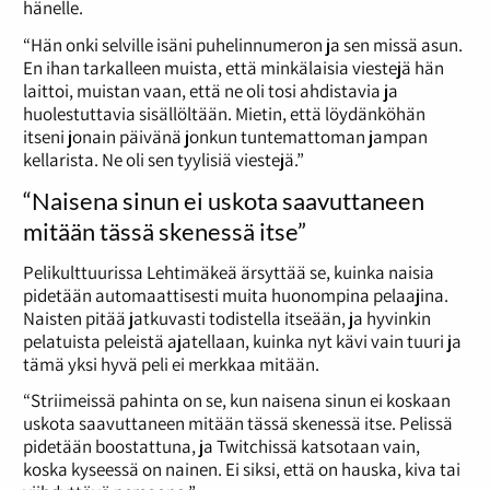
hänelle.
“Hän onki selville isäni puhelinnumeron ja sen missä asun.
En ihan tarkalleen muista, että minkälaisia viestejä hän
laittoi, muistan vaan, että ne oli tosi ahdistavia ja
huolestuttavia sisällöltään. Mietin, että löydänköhän
itseni jonain päivänä jonkun tuntemattoman jampan
kellarista. Ne oli sen tyylisiä viestejä.”
“Naisena sinun ei uskota saavuttaneen
mitään tässä skenessä itse”
Pelikulttuurissa Lehtimäkeä ärsyttää se, kuinka naisia
pidetään automaattisesti muita huonompina pelaajina.
Naisten pitää jatkuvasti todistella itseään, ja hyvinkin
pelatuista peleistä ajatellaan, kuinka nyt kävi vain tuuri ja
tämä yksi hyvä peli ei merkkaa mitään.
“Striimeissä pahinta on se, kun naisena sinun ei koskaan
uskota saavuttaneen mitään tässä skenessä itse. Pelissä
pidetään boostattuna, ja Twitchissä katsotaan vain,
koska kyseessä on nainen. Ei siksi, että on hauska, kiva tai