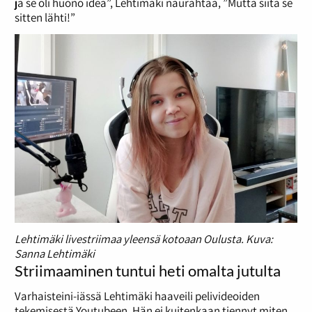
ja se oli huono idea”, Lehtimäki naurahtaa, ”Mutta siitä se
sitten lähti!”
Lehtimäki livestriimaa yleensä kotoaan Oulusta. Kuva:
Sanna Lehtimäki
Striimaaminen tuntui heti omalta jutulta
Varhaisteini-iässä Lehtimäki haaveili pelivideoiden
tekemisestä Youtubeen. Hän ei kuitenkaan tiennyt miten