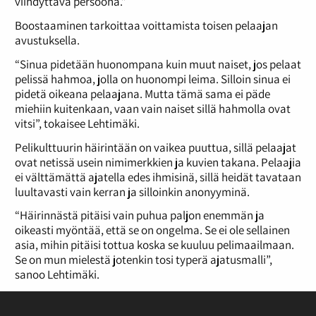
viihdyttävä persoona.”
Boostaaminen tarkoittaa voittamista toisen pelaajan
avustuksella.
“Sinua pidetään huonompana kuin muut naiset, jos pelaat
pelissä hahmoa, jolla on huonompi leima. Silloin sinua ei
pidetä oikeana pelaajana. Mutta tämä sama ei päde
miehiin kuitenkaan, vaan vain naiset sillä hahmolla ovat
vitsi”, tokaisee Lehtimäki.
Pelikulttuurin häirintään on vaikea puuttua, sillä pelaajat
ovat netissä usein nimimerkkien ja kuvien takana. Pelaajia
ei välttämättä ajatella edes ihmisinä, sillä heidät tavataan
luultavasti vain kerran ja silloinkin anonyyminä.
“Häirinnästä pitäisi vain puhua paljon enemmän ja
oikeasti myöntää, että se on ongelma. Se ei ole sellainen
asia, mihin pitäisi tottua koska se kuuluu pelimaailmaan.
Se on mun mielestä jotenkin tosi typerä ajatusmalli”,
sanoo Lehtimäki.