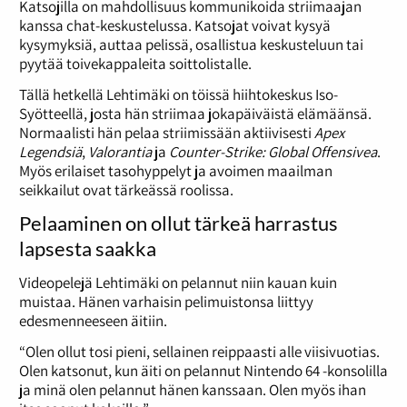
Katsojilla on mahdollisuus kommunikoida striimaajan
kanssa chat-keskustelussa. Katsojat voivat kysyä
kysymyksiä, auttaa pelissä, osallistua keskusteluun tai
pyytää toivekappaleita soittolistalle.
Tällä hetkellä Lehtimäki on töissä hiihtokeskus Iso-
Syötteellä, josta hän striimaa jokapäiväistä elämäänsä.
Normaalisti hän pelaa striimissään aktiivisesti
Apex
Legendsiä
,
Valorantia
ja
Counter-Strike: Global Offensivea
.
Myös erilaiset tasohyppelyt ja avoimen maailman
seikkailut ovat tärkeässä roolissa.
Pelaaminen on ollut tärkeä harrastus
lapsesta saakka
Videopelejä Lehtimäki on pelannut niin kauan kuin
muistaa. Hänen varhaisin pelimuistonsa liittyy
edesmenneeseen äitiin.
“Olen ollut tosi pieni, sellainen reippaasti alle viisivuotias.
Olen katsonut, kun äiti on pelannut Nintendo 64 -konsolilla
ja minä olen pelannut hänen kanssaan. Olen myös ihan