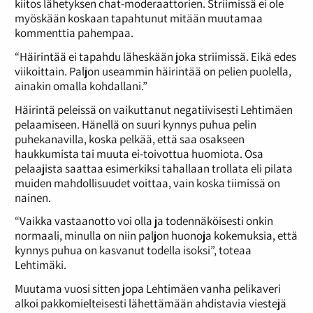
kiitos lähetyksen chat-moderaattorien. Striimissä ei ole
myöskään koskaan tapahtunut mitään muutamaa
kommenttia pahempaa.
“Häirintää ei tapahdu läheskään joka striimissä. Eikä edes
viikoittain. Paljon useammin häirintää on pelien puolella,
ainakin omalla kohdallani.”
Häirintä peleissä on vaikuttanut negatiivisesti Lehtimäen
pelaamiseen. Hänellä on suuri kynnys puhua pelin
puhekanavilla, koska pelkää, että saa osakseen
haukkumista tai muuta ei-toivottua huomiota. Osa
pelaajista saattaa esimerkiksi tahallaan trollata eli pilata
muiden mahdollisuudet voittaa, vain koska tiimissä on
nainen.
“Vaikka vastaanotto voi olla ja todennäköisesti onkin
normaali, minulla on niin paljon huonoja kokemuksia, että
kynnys puhua on kasvanut todella isoksi”, toteaa
Lehtimäki.
Muutama vuosi sitten jopa Lehtimäen vanha pelikaveri
alkoi pakkomielteisesti lähettämään ahdistavia viestejä