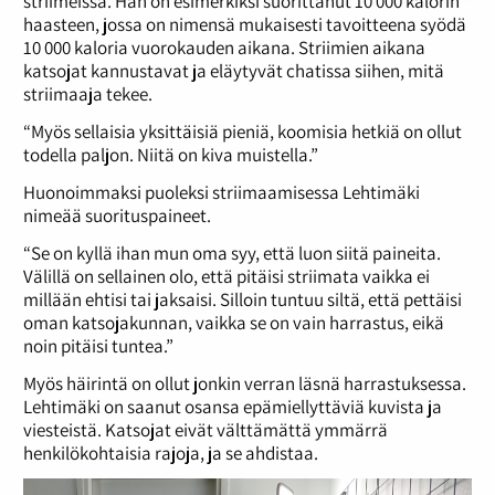
striimeissä. Hän on esimerkiksi suorittanut 10 000 kalorin
haasteen, jossa on nimensä mukaisesti tavoitteena syödä
10 000 kaloria vuorokauden aikana. Striimien aikana
katsojat kannustavat ja eläytyvät chatissa siihen, mitä
striimaaja tekee.
“Myös sellaisia yksittäisiä pieniä, koomisia hetkiä on ollut
todella paljon. Niitä on kiva muistella.”
Huonoimmaksi puoleksi striimaamisessa Lehtimäki
nimeää suorituspaineet.
“Se on kyllä ihan mun oma syy, että luon siitä paineita.
Välillä on sellainen olo, että pitäisi striimata vaikka ei
millään ehtisi tai jaksaisi. Silloin tuntuu siltä, että pettäisi
oman katsojakunnan, vaikka se on vain harrastus, eikä
noin pitäisi tuntea.”
Myös häirintä on ollut jonkin verran läsnä harrastuksessa.
Lehtimäki on saanut osansa epämiellyttäviä kuvista ja
viesteistä. Katsojat eivät välttämättä ymmärrä
henkilökohtaisia rajoja, ja se ahdistaa.