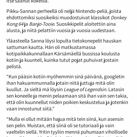
itse saanut kokeilla.”
Pikku-Sannan perheellä oli neljä Nintendo-peliä, joista
ehdottomiksi suosikeiksi muodostuivat klassikot
Donkey
Kong 64
ja
Banjo-Tooie
. Suosikkipelit aloitettiin aina
alusta, ja niitä pelattiin vuosia ja vuosia uudestaan.
Yläasteella Sanna löysi lopulta tietokonepelit hauskan
sattuman kautta. Hän oli matkustamassa
kotipaikkakunnallaan Kärsämäellä bussissa koulusta
kotiin ja kuunteli, kuinka tutut pojat puhuivat jostain
pelistä.
“Kun pääsin kotiin myöhemmin sinä päivänä, googletin
ihan hakuammunnalla jotain niitä juttuja mitä olin
kuullut. Ja sieltä mä löysin
League of Legendsin
. Latasin
sen koneelle ja menin pelaamaan sitä ihan vain sen takia,
että olin kuunnellut niiden poikien keskustelua ja jotenkin
vaan innostunut siitä.”
“Mulla ei ollut mitään hajua mitä tein siinä, kun asensin
sen pelin. Muistan, että siinä oli se tutoriaali ja vain
vaeltelin siellä. Yritin tyyliin mennä puhumaan viholliselle