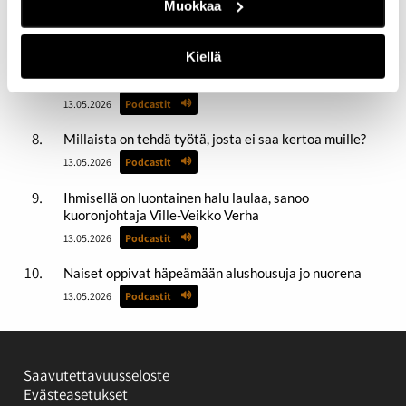
Muokkaa
Hybridivaikuttaminen alle kahdessa minuutissa
13.05.2026
Podcastit
Kiellä
Kameran takana oma visuaalinen maailma
13.05.2026
Podcastit
Millaista on tehdä työtä, josta ei saa kertoa muille?
13.05.2026
Podcastit
Ihmisellä on luontainen halu laulaa, sanoo
kuoronjohtaja Ville-Veikko Verha
13.05.2026
Podcastit
Naiset oppivat häpeämään alushousuja jo nuorena
13.05.2026
Podcastit
Saavutettavuusseloste
Evästeasetukset