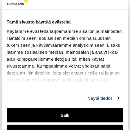
Tuoreimmat
“Olen kiitollinen kodin avoimesta
Tämä sivusto käyttää evästeitä
keskusteluilmapiiristä”, kertoo papin poika Kalle
Käytämme evästeitä tarjoamamme sisällön ja mainosten
Laakso
räätälöimiseen, sosiaalisen median ominaisuuksien
18.05.2026
Podcastit
tukemiseen ja kävijämäärämme analysoimiseen. Lisäksi
Perheyrityksessä työt eivät aina jää työpaikalle
jaamme sosiaalisen median, mainosalan ja analytiikka-
alan kumppaneillemme tietoja siitä, miten käytät
14.05.2026
Podcastit
sivustoamme. Kumppanimme voivat yhdistää näitä
Turun Pietari-seura harkitsee nimenvaihtoa
tietoja muihin tietoihin, joita olet antanut heille tai joita on
parantaakseen imagoaan
kerätty, kun olet käyttänyt heidän palvelujaan. Voit
13.05.2026
Podcastit
muuttaa evästeasetuksiesi hyväksyntää sivuston
alalaidassa olevasta
Evästeasetukset
linkistä.
Euroopan keskuspankki ja korot alle kahdessa
Näytä tiedot
minuutissa
13.05.2026
Podcastit
Salli
Perintövero alle kahdessa minuutissa
13.05.2026
Podcastit