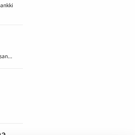
pankki
san...
n
ma