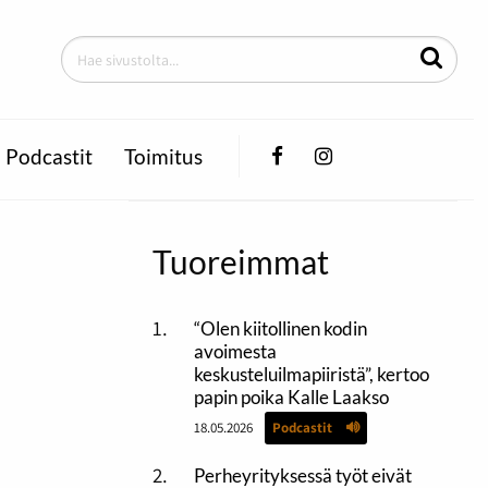
Facebook
Instagram
Podcastit
Toimitus
Tuoreimmat
“Olen kiitollinen kodin
avoimesta
keskusteluilmapiiristä”, kertoo
papin poika Kalle Laakso
18.05.2026
Podcastit
Perheyrityksessä työt eivät