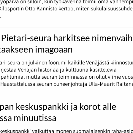
työpäivä on silloin, kun työkaverina toimii oma vanhemp
ilosportin Otto Kannisto kertoo, miten sukulaisuussuhd
.
Pietari-seura harkitsee nimenvai
taakseen imagoaan
ari-seura on julkinen foorumi kaikille Venäjästä kiinnostun
ärjestää Venäjän historiaa ja kulttuuria käsitteleviä
apahtumia, mutta seuran toiminnassa on ollut viime vuo
 Haastattelussa seuran puheenjohtaja Ulla-Maarit Raitan
an keskuspankki ja korot alle
ssa minuutissa
keskuspankki vaikuttaa monen suomalaisenkin raha-asio