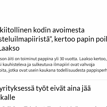
kiitollinen kodin avoimesta
teluilmapiiristä”, kertoo papin po
 Laakso
son äiti on toiminut pappina yli 30 vuotta. Laakso kertoo,
i kauhisteleva ja sulkeutuva ilmapiiri ovat vahvoja
oita, jotka ovat usein kaukana todellisuudesta pappisperh
rityksessä työt eivät aina jää
kalle