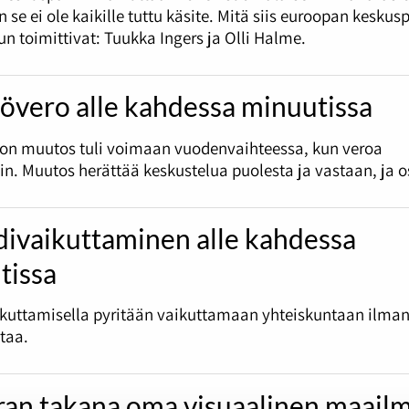
 se ei ole kaikille tuttu käsite. Mitä siis euroopan keskus
un toimittivat: Tuukka Ingers ja Olli Halme.
övero alle kahdessa minuutissa
ron muutos tuli voimaan vuodenvaihteessa, kun veroa
in. Muutos herättää keskustelua puolesta ja vastaan, ja o
divaikuttaminen alle kahdessa
tissa
ikuttamisella pyritään vaikuttamaan yhteiskuntaan ilma
otaa.
an takana oma visuaalinen maail