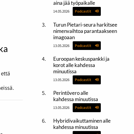
aina jää työpaikalle
14.05.2026
Podcastit
Turun Pietari-seura harkitsee
nimenvaihtoa parantaakseen
imagoaan
13.05.2026
Podcastit
ika
Euroopan keskuspankki ja
korot alle kahdessa
minuutissa
 että
13.05.2026
Podcastit
eissä.
Perintövero alle
kahdessa minuutissa
13.05.2026
Podcastit
Hybridivaikuttaminen alle
kahdessa minuutissa