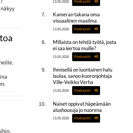
i?
13.05.2026
Podcastit
e näkyy
Kameran takana oma
visuaalinen maailma
13.05.2026
Podcastit
htoa
Millaista on tehdä työtä, josta
ei saa kertoa muille?
13.05.2026
Podcastit
eille.
Ihmisellä on luontainen halu
laulaa, sanoo kuoronjohtaja
sina
Ville-Veikko Verha
en.
13.05.2026
Podcastit
Naiset oppivat häpeämään
alushousuja jo nuorena
13.05.2026
Podcastit
ihin.