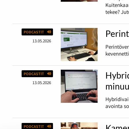
Kuitenkaan
tekee? Jut
Perint
PODCASTIT
13.05.2026
Perintöve
kevennetti
Hybri
PODCASTIT
13.05.2026
minuu
Hybridiva
avointa s
Kamer
PODCASTIT