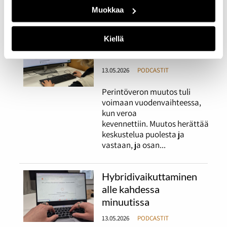
Tuukka Ingers ja Olli Halme.
Muokkaa
Kiellä
Perintövero alle
kahdessa minuutissa
13.05.2026
PODCASTIT
Perintöveron muutos tuli
voimaan vuodenvaihteessa,
kun veroa
kevennettiin. Muutos herättää
keskustelua puolesta ja
vastaan, ja osan...
Hybridivaikuttaminen
alle kahdessa
minuutissa
13.05.2026
PODCASTIT