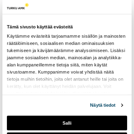
koulutustapahtumia, mutta
seuran toiminnassa on ollut
viime vuosina haasteita.
Haastattelussa seuran
puheenjohtaja Ulla-Maarit
Tämä sivusto käyttää evästeitä
Raitanen.
Käytämme evästeitä tarjoamamme sisällön ja mainosten
räätälöimiseen, sosiaalisen median ominaisuuksien
Euroopan
tukemiseen ja kävijämäärämme analysoimiseen. Lisäksi
keskuspankki ja korot
jaamme sosiaalisen median, mainosalan ja analytiikka-
alan kumppaneillemme tietoja siitä, miten käytät
alle kahdessa
sivustoamme. Kumppanimme voivat yhdistää näitä
minuutissa
tietoja muihin tietoihin, joita olet antanut heille tai joita on
13.05.2026
PODCASTIT
kerätty, kun olet käyttänyt heidän palvelujaan. Voit
muuttaa evästeasetuksiesi hyväksyntää sivuston
Euroopan keskuspankki
alalaidassa olevasta
Evästeasetukset
linkistä.
vaikuttaa monen
Näytä tiedot
suomalaisenkin raha-
asioihin. Kuitenkaan se ei ole
kaikille tuttu käsite. Mitä siis
Salli
euroopan keskuspankki
tekee? Jutun toimittivat: