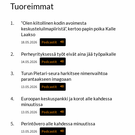
Tuoreimmat
“Olen kiitollinen kodin avoimesta
keskusteluilmapiiristä”, kertoo papin poika Kalle
Laakso
18.05.2026
Podcastit
Perheyrityksessä työt eivät aina jää työpaikalle
14.05.2026
Podcastit
Turun Pietari-seura harkitsee nimenvaihtoa
parantaakseen imagoaan
13.05.2026
Podcastit
Euroopan keskuspankki ja korot alle kahdessa
minuutissa
13.05.2026
Podcastit
Perintövero alle kahdessa minuutissa
13.05.2026
Podcastit