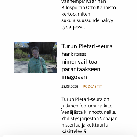
vanhempi? Kaarinan
Kilosportin Otto Kannisto
kertoo, miten
sukulaisuussuhde näkyy
työarjessa.
Turun Pietari-seura
harkitsee
nimenvaihtoa
parantaakseen
imagoaan
13.05.2026
PODCASTIT
Turun Pietari-seura on
julkinen foorumi kaikille
Venäjästä kiinnostuneille.
Yhdistys järjestää Venäjän
historiaa ja kulttuuria
käsitteleviä