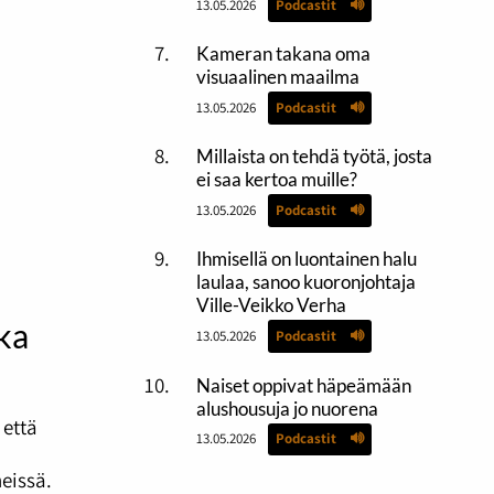
13.05.2026
Podcastit
Kameran takana oma
visuaalinen maailma
13.05.2026
Podcastit
Millaista on tehdä työtä, josta
ei saa kertoa muille?
13.05.2026
Podcastit
Ihmisellä on luontainen halu
laulaa, sanoo kuoronjohtaja
Ville-Veikko Verha
ika
13.05.2026
Podcastit
Naiset oppivat häpeämään
alushousuja jo nuorena
 että
13.05.2026
Podcastit
eissä.