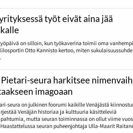
rityksessä työt eivät aina jää
kalle
työpäivä on silloin, kun työkaverina toimii oma vanhemp
ilosportin Otto Kannisto kertoo, miten sukulaisuussuhd
.
Pietari-seura harkitsee nimenvai
taakseen imagoaan
ari-seura on julkinen foorumi kaikille Venäjästä kiinnostun
ärjestää Venäjän historiaa ja kulttuuria käsitteleviä
apahtumia, mutta seuran toiminnassa on ollut viime vuo
 Haastattelussa seuran puheenjohtaja Ulla-Maarit Raitan