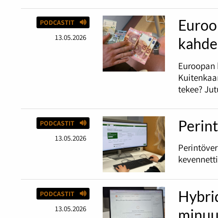
Euroop
PODCASTIT
13.05.2026
kahde
Euroopan 
Kuitenkaan
tekee? Jut
Perint
PODCASTIT
13.05.2026
Perintöve
kevennetti
Hybri
PODCASTIT
13.05.2026
minuu