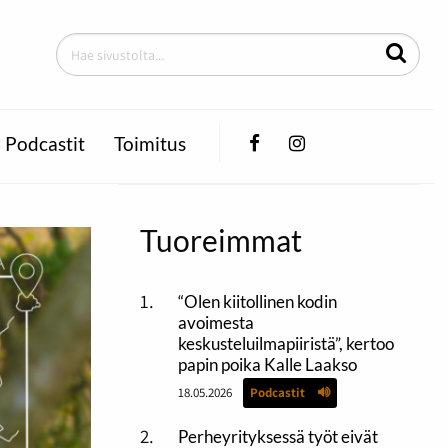
Facebook
Instagram
Podcastit
Toimitus
Tuoreimmat
“Olen kiitollinen kodin
avoimesta
keskusteluilmapiiristä”, kertoo
papin poika Kalle Laakso
18.05.2026
Podcastit
Perheyrityksessä työt eivät