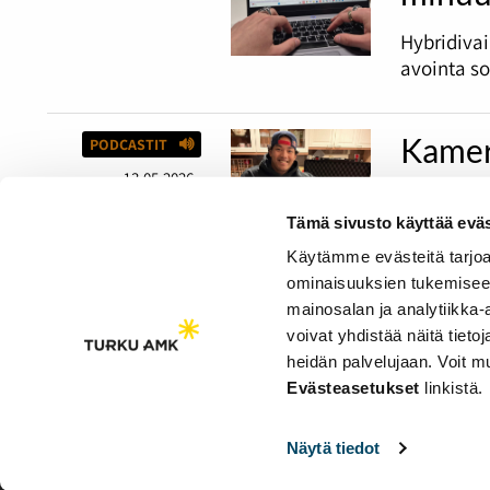
Hybridiva
avointa s
Kamer
PODCASTIT
13.05.2026
23-vuotia
Tämä sivusto käyttää eväs
harrastaja
luovalla a
Käytämme evästeitä tarjoa
ominaisuuksien tukemisee
mainosalan ja analytiikka
voivat yhdistää näitä tietoja
heidän palvelujaan. Voit 
Saavutettavuusseloste
Evästeasetukset
linkistä.
Evästeasetukset
Näytä tiedot