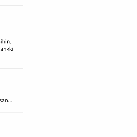
ihin.
pankki
san...