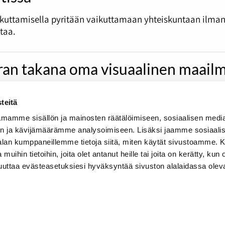
ikuttamisella pyritään vaikuttamaan yhteiskuntaan ilma
otaa.
an takana oma visuaalinen maail
s videotuottaja Arttu Österlund nousi muutamassa vuode
teitä
sta yrittäjäksi. Mutta missä kulkee inspiraation ja kopioin
lalla?
mamme sisällön ja mainosten räätälöimiseen, sosiaalisen medi
n ja kävijämäärämme analysoimiseen. Lisäksi jaamme sosiaali
-alan kumppaneillemme tietoja siitä, miten käytät sivustoamme
 muihin tietoihin, joita olet antanut heille tai joita on kerätty, kun 
muuttaa evästeasetuksiesi hyväksyntää sivuston alalaidassa olev