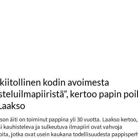
kiitollinen kodin avoimesta
teluilmapiiristä”, kertoo papin po
 Laakso
son äiti on toiminut pappina yli 30 vuotta. Laakso kertoo,
i kauhisteleva ja sulkeutuva ilmapiiri ovat vahvoja
oita, jotka ovat usein kaukana todellisuudesta pappisperh