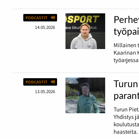
Perhey
PODCASTIT
14.05.2026
työpai
Millainen 
Kaarinan K
työarjessa
Turun 
PODCASTIT
13.05.2026
paran
Turun Piet
Yhdistys j
koulutust
haasteita.