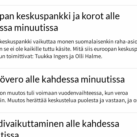
an keskuspankki ja korot alle
ssa minuutissa
keskuspankki vaikuttaa monen suomalaisenkin raha-asio
 se ei ole kaikille tuttu käsite. Mitä siis euroopan keskus
un toimittivat: Tuukka Ingers ja Olli Halme.
övero alle kahdessa minuutissa
ron muutos tuli voimaan vuodenvaihteessa, kun veroa
in. Muutos herättää keskustelua puolesta ja vastaan, ja o
divaikuttaminen alle kahdessa
tissa