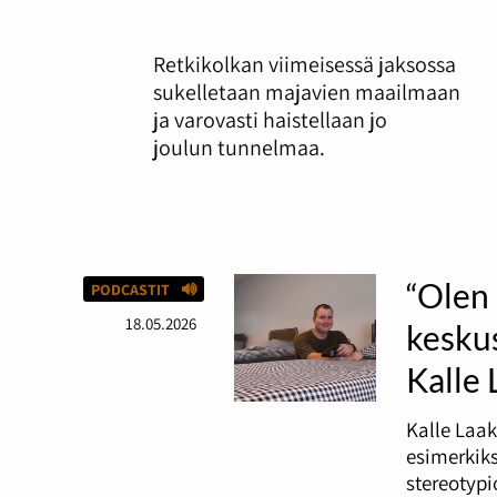
Retkikolkan viimeisessä jaksossa
sukelletaan majavien maailmaan
ja varovasti haistellaan jo
joulun tunnelmaa.
“Olen 
PODCASTIT
18.05.2026
keskus
Kalle
Kalle Laak
esimerkiks
stereotypi