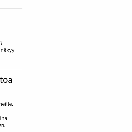
i?
e näkyy
htoa
eille.
sina
en.