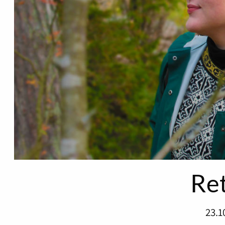
Re
23.1