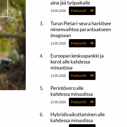
aina jää työpaikalle
14.05.2026
Podcastit
Turun Pietari-seura harkitsee
nimenvaihtoa parantaakseen
imagoaan
13.05.2026
Podcastit
Euroopan keskuspankki ja
korot alle kahdessa
minuutissa
13.05.2026
Podcastit
Perintövero alle
kahdessa minuutissa
13.05.2026
Podcastit
Hybridivaikuttaminen alle
kahdessa minuutissa