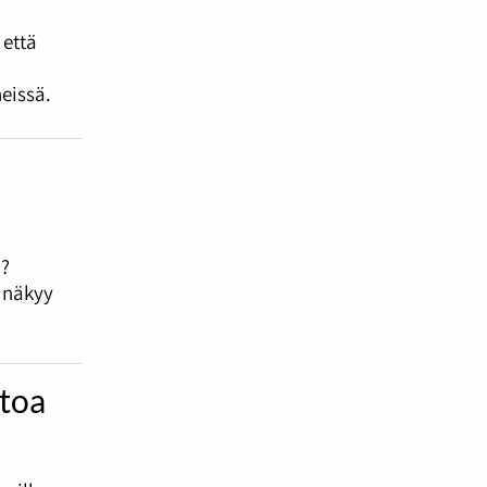
 että
eissä.
i?
e näkyy
htoa