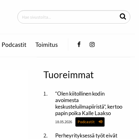
Facebook
Instagram
Podcastit
Toimitus
Tuoreimmat
“Olen kiitollinen kodin
avoimesta
keskusteluilmapiiristä”, kertoo
papin poika Kalle Laakso
18.05.2026
Podcastit
Perheyrityksessä työt eivät