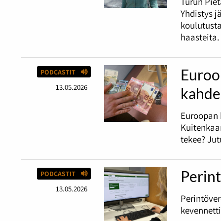
Turun Piet
Yhdistys j
koulutust
haasteita.
Euroop
PODCASTIT
13.05.2026
kahde
Euroopan 
Kuitenkaan
tekee? Jut
Perint
PODCASTIT
13.05.2026
Perintöve
kevennetti