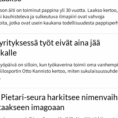
son äiti on toiminut pappina yli 30 vuotta. Laakso kertoo,
i kauhisteleva ja sulkeutuva ilmapiiri ovat vahvoja
oita, jotka ovat usein kaukana todellisuudesta pappisperh
rityksessä työt eivät aina jää
kalle
työpäivä on silloin, kun työkaverina toimii oma vanhemp
ilosportin Otto Kannisto kertoo, miten sukulaisuussuhd
.
Pietari-seura harkitsee nimenvai
taakseen imagoaan