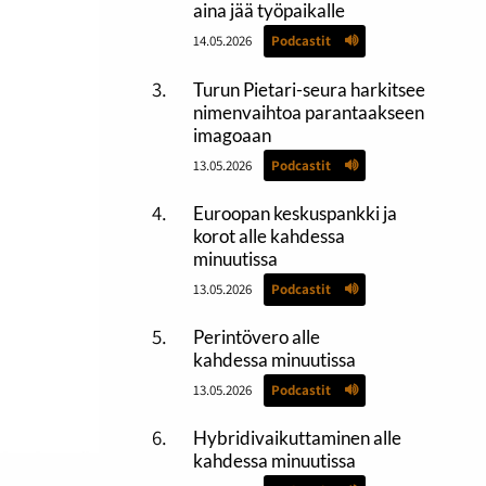
aina jää työpaikalle
14.05.2026
Podcastit
Turun Pietari-seura harkitsee
nimenvaihtoa parantaakseen
imagoaan
13.05.2026
Podcastit
Euroopan keskuspankki ja
korot alle kahdessa
minuutissa
13.05.2026
Podcastit
Perintövero alle
kahdessa minuutissa
13.05.2026
Podcastit
Hybridivaikuttaminen alle
kahdessa minuutissa