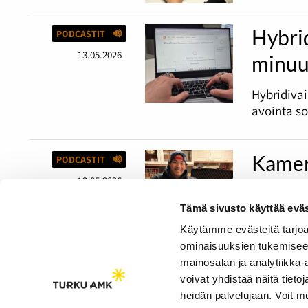
Hybri
PODCASTIT
13.05.2026
minuu
Hybridiva
avointa s
Kamer
PODCASTIT
13.05.2026
23-vuotia
Tämä sivusto käyttää eväs
harrastaja
luovalla a
Käytämme evästeitä tarjoa
ominaisuuksien tukemisee
mainosalan ja analytiikka
voivat yhdistää näitä tietoja
heidän palvelujaan. Voit 