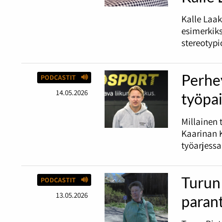
Kalle Laak
esimerkiks
stereotypi
Perhey
PODCASTIT
14.05.2026
työpai
Millainen 
Kaarinan K
työarjessa
Turun 
PODCASTIT
13.05.2026
paran