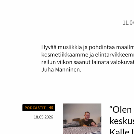
11.0
Hyvää musiikkia ja pohdintaa maailm
kosmetiikkaamme ja elintarvikkeemme
reilun viikon saanut lainata valokuv
Juha Manninen.
“Olen 
PODCASTIT
18.05.2026
keskus
Kalle