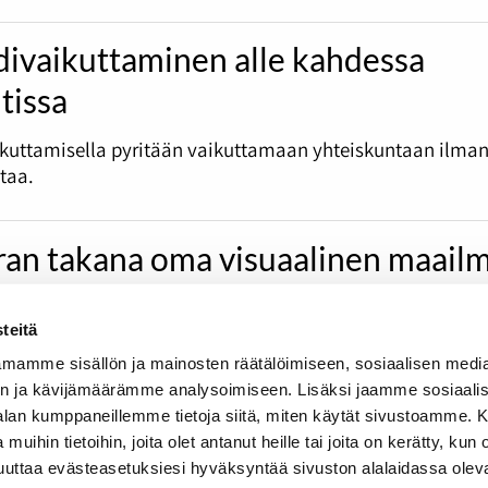
divaikuttaminen alle kahdessa
tissa
ikuttamisella pyritään vaikuttamaan yhteiskuntaan ilma
otaa.
an takana oma visuaalinen maail
s videotuottaja Arttu Österlund nousi muutamassa vuode
teitä
sta yrittäjäksi. Mutta missä kulkee inspiraation ja kopioin
lalla?
mamme sisällön ja mainosten räätälöimiseen, sosiaalisen medi
n ja kävijämäärämme analysoimiseen. Lisäksi jaamme sosiaali
-alan kumppaneillemme tietoja siitä, miten käytät sivustoamme
 muihin tietoihin, joita olet antanut heille tai joita on kerätty, kun 
muuttaa evästeasetuksiesi hyväksyntää sivuston alalaidassa olev