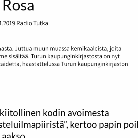
Rosa
4.2019
Radio Tutka
asta. Juttua muun muassa kemikaaleista, joita
 sisältää. Turun kaupunginkirjastosta on nyt
ataidetta, haastattelussa Turun kaupunginkirjaston
kiitollinen kodin avoimesta
teluilmapiiristä”, kertoo papin po
 Laakso