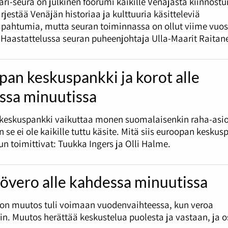
ari-seura on julkinen foorumi kaikille Venäjästä kiinnostun
ärjestää Venäjän historiaa ja kulttuuria käsitteleviä
apahtumia, mutta seuran toiminnassa on ollut viime vuo
 Haastattelussa seuran puheenjohtaja Ulla-Maarit Raitan
an keskuspankki ja korot alle
ssa minuutissa
keskuspankki vaikuttaa monen suomalaisenkin raha-asio
 se ei ole kaikille tuttu käsite. Mitä siis euroopan keskus
un toimittivat: Tuukka Ingers ja Olli Halme.
övero alle kahdessa minuutissa
ron muutos tuli voimaan vuodenvaihteessa, kun veroa
in. Muutos herättää keskustelua puolesta ja vastaan, ja o