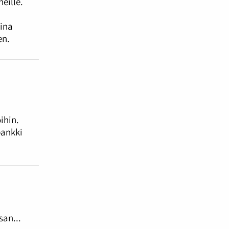
eille.
sina
en.
ihin.
pankki
san...