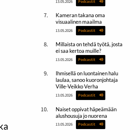
13.05.2026
Podcastit
Kameran takana oma
visuaalinen maailma
13.05.2026
Podcastit
Millaista on tehdä työtä, josta
ei saa kertoa muille?
13.05.2026
Podcastit
Ihmisellä on luontainen halu
laulaa, sanoo kuoronjohtaja
Ville-Veikko Verha
13.05.2026
Podcastit
Naiset oppivat häpeämään
alushousuja jo nuorena
ika
13.05.2026
Podcastit