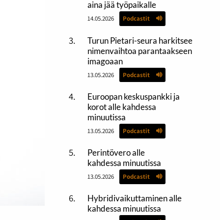
aina jää työpaikalle
14.05.2026
Podcastit
Turun Pietari-seura harkitsee
nimenvaihtoa parantaakseen
imagoaan
13.05.2026
Podcastit
Euroopan keskuspankki ja
korot alle kahdessa
minuutissa
13.05.2026
Podcastit
Perintövero alle
kahdessa minuutissa
13.05.2026
Podcastit
Hybridivaikuttaminen alle
kahdessa minuutissa