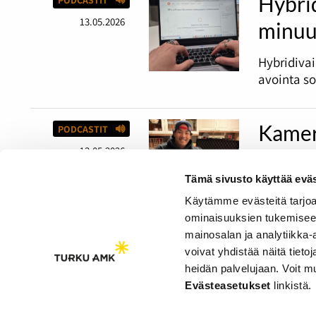
Hybri
13.05.2026
minuu
Hybridiva
avointa s
Kamer
PODCASTIT
13.05.2026
23-vuotia
Tämä sivusto käyttää eväs
harrastaja
luovalla a
Käytämme evästeitä tarjoa
ominaisuuksien tukemisee
mainosalan ja analytiikka
voivat yhdistää näitä tietoja
heidän palvelujaan. Voit 
Saavutettavuusseloste
Evästeasetukset
linkistä.
Evästeasetukset