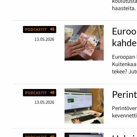
koulutust
haasteita.
Euroop
PODCASTIT
13.05.2026
kahde
Euroopan 
Kuitenkaan
tekee? Jut
Perint
PODCASTIT
13.05.2026
Perintöve
kevennetti
PODCASTIT