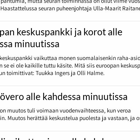
apahtumia, mutta seuran toiminnassa on ollut viime vuo
 Haastattelussa seuran puheenjohtaja Ulla-Maarit Raitan
an keskuspankki ja korot alle
ssa minuutissa
keskuspankki vaikuttaa monen suomalaisenkin raha-asio
 se ei ole kaikille tuttu käsite. Mitä siis euroopan keskus
un toimittivat: Tuukka Ingers ja Olli Halme.
övero alle kahdessa minuutissa
ron muutos tuli voimaan vuodenvaihteessa, kun veroa
in. Muutos herättää keskustelua puolesta ja vastaan, ja o