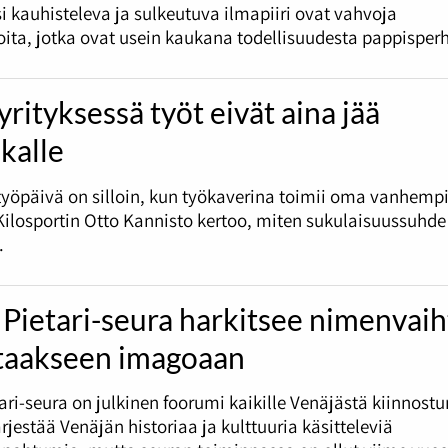
i kauhisteleva ja sulkeutuva ilmapiiri ovat vahvoja
oita, jotka ovat usein kaukana todellisuudesta pappisperh
rityksessä työt eivät aina jää
kalle
työpäivä on silloin, kun työkaverina toimii oma vanhemp
ilosportin Otto Kannisto kertoo, miten sukulaisuussuhd
.
Pietari-seura harkitsee nimenvai
taakseen imagoaan
ari-seura on julkinen foorumi kaikille Venäjästä kiinnostun
ärjestää Venäjän historiaa ja kulttuuria käsitteleviä