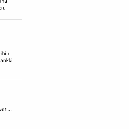
sina
en.
ihin.
pankki
san...