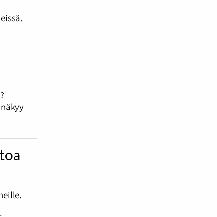
eissä.
i?
e näkyy
htoa
eille.