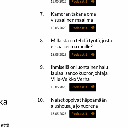
13.05.2026
Podcastit
Kameran takana oma
visuaalinen maailma
13.05.2026
Podcastit
Millaista on tehdä työtä, josta
ei saa kertoa muille?
13.05.2026
Podcastit
Ihmisellä on luontainen halu
laulaa, sanoo kuoronjohtaja
Ville-Veikko Verha
13.05.2026
Podcastit
ika
Naiset oppivat häpeämään
alushousuja jo nuorena
13.05.2026
Podcastit
 että