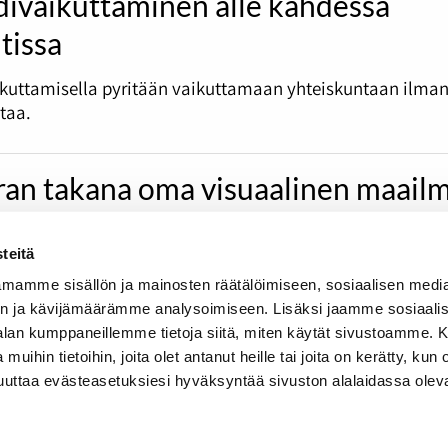
divaikuttaminen alle kahdessa
tissa
ikuttamisella pyritään vaikuttamaan yhteiskuntaan ilma
otaa.
an takana oma visuaalinen maail
s videotuottaja Arttu Österlund nousi muutamassa vuode
teitä
sta yrittäjäksi. Mutta missä kulkee inspiraation ja kopioin
lalla?
mamme sisällön ja mainosten räätälöimiseen, sosiaalisen medi
n ja kävijämäärämme analysoimiseen. Lisäksi jaamme sosiaali
-alan kumppaneillemme tietoja siitä, miten käytät sivustoamme
 muihin tietoihin, joita olet antanut heille tai joita on kerätty, kun 
muuttaa evästeasetuksiesi hyväksyntää sivuston alalaidassa olev