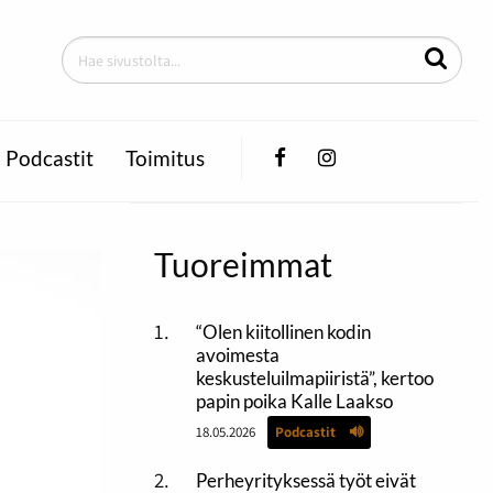
Facebook
Instagram
Podcastit
Toimitus
Tuoreimmat
“Olen kiitollinen kodin
avoimesta
keskusteluilmapiiristä”, kertoo
papin poika Kalle Laakso
18.05.2026
Podcastit
Perheyrityksessä työt eivät