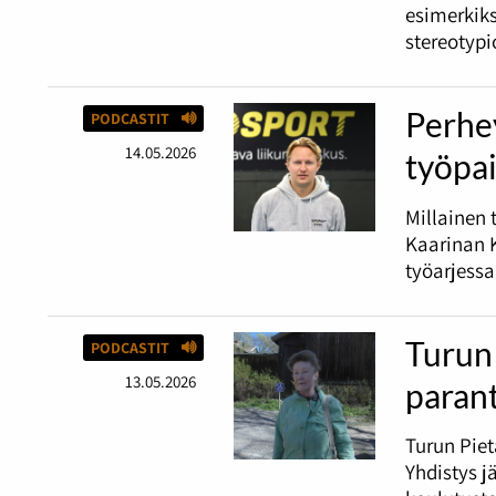
esimerkiks
stereotypi
Perhey
PODCASTIT
14.05.2026
työpai
Millainen 
Kaarinan K
työarjessa
Turun 
PODCASTIT
13.05.2026
paran
Turun Piet
Yhdistys j