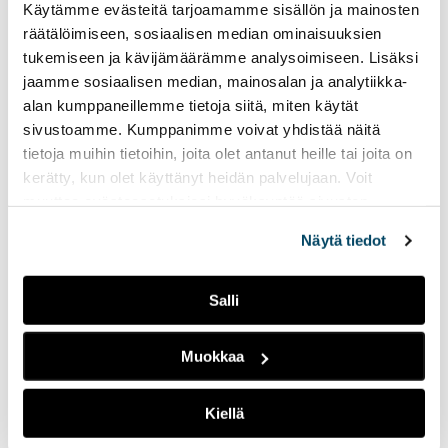
Käytämme evästeitä tarjoamamme sisällön ja mainosten
minuutissa
räätälöimiseen, sosiaalisen median ominaisuuksien
13.05.2026
PODCASTIT
tukemiseen ja kävijämäärämme analysoimiseen. Lisäksi
jaamme sosiaalisen median, mainosalan ja analytiikka-
Euroopan keskuspankki
alan kumppaneillemme tietoja siitä, miten käytät
vaikuttaa monen
sivustoamme. Kumppanimme voivat yhdistää näitä
suomalaisenkin raha-
tietoja muihin tietoihin, joita olet antanut heille tai joita on
asioihin. Kuitenkaan se ei ole
kerätty, kun olet käyttänyt heidän palvelujaan. Voit
kaikille tuttu käsite. Mitä siis
euroopan keskuspankki
muuttaa evästeasetuksiesi hyväksyntää sivuston
tekee? Jutun toimittivat:
alalaidassa olevasta
Evästeasetukset
linkistä.
Näytä tiedot
Tuukka Ingers ja Olli Halme.
Salli
Perintövero alle
kahdessa minuutissa
Muokkaa
13.05.2026
PODCASTIT
Perintöveron muutos tuli
Kiellä
voimaan vuodenvaihteessa,