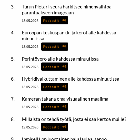
Turun Pietari-seura harkitsee nimenvaihtoa
parantaakseen imagoaan
13.05.2026
Podcastit
Euroopan keskuspankki ja korot alle kahdessa
minuutissa
13.05.2026
Podcastit
Perintövero alle kahdessa minuutissa
13.05.2026
Podcastit
Hybridivaikuttaminen alle kahdessa minuutissa
13.05.2026
Podcastit
Kameran takana oma visuaalinen maailma
13.05.2026
Podcastit
Millaista on tehdä työtä, josta ei saa kertoa muille?
13.05.2026
Podcastit
Ihmisellä on luontainen halu laulaa, sanoo