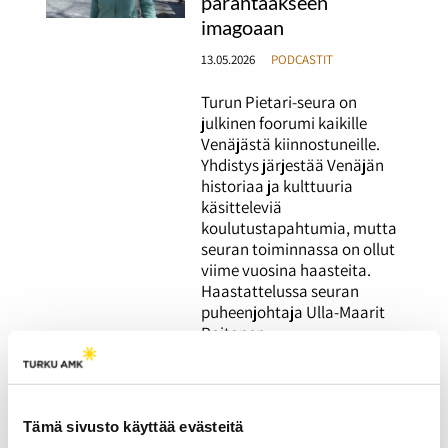
parantaakseen
imagoaan
13.05.2026
PODCASTIT
Turun Pietari-seura on
julkinen foorumi kaikille
Venäjästä kiinnostuneille.
Yhdistys järjestää Venäjän
historiaa ja kulttuuria
käsitteleviä
koulutustapahtumia, mutta
seuran toiminnassa on ollut
viime vuosina haasteita.
Haastattelussa seuran
puheenjohtaja Ulla-Maarit
Raitanen.
Euroopan
keskuspankki ja korot
Tämä sivusto käyttää evästeitä
alle kahdessa