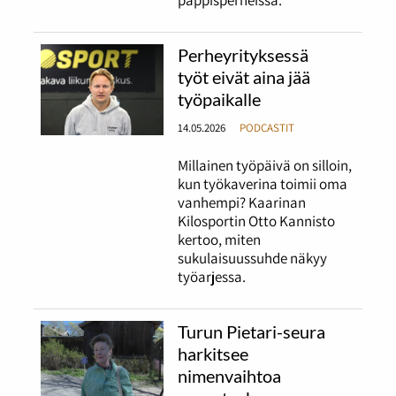
Perheyrityksessä
työt eivät aina jää
työpaikalle
14.05.2026
PODCASTIT
Millainen työpäivä on silloin,
kun työkaverina toimii oma
vanhempi? Kaarinan
Kilosportin Otto Kannisto
kertoo, miten
sukulaisuussuhde näkyy
työarjessa.
Turun Pietari-seura
harkitsee
nimenvaihtoa