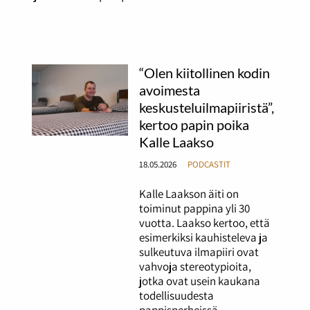
“Olen kiitollinen kodin
avoimesta
keskusteluilmapiiristä”,
kertoo papin poika
Kalle Laakso
18.05.2026
PODCASTIT
Kalle Laakson äiti on
toiminut pappina yli 30
vuotta. Laakso kertoo, että
esimerkiksi kauhisteleva ja
sulkeutuva ilmapiiri ovat
vahvoja stereotypioita,
jotka ovat usein kaukana
todellisuudesta
pappisperheissä.