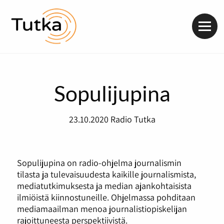
Valik
Sopulijupina
23.10.2020
Radio Tutka
Sopulijupina
on
radio-
ohjelma
journalismin
tilasta
ja
tulevaisuudesta
kaikille
journalismista
,
mediatutkimuksesta
ja
median
ajankohtaisista
ilmiöistä
kiinnostuneille
.
Ohjelmassa
pohditaan
mediamaailman
menoa
journalistiopiskelijan
rajoittuneesta
perspektiivistä
.