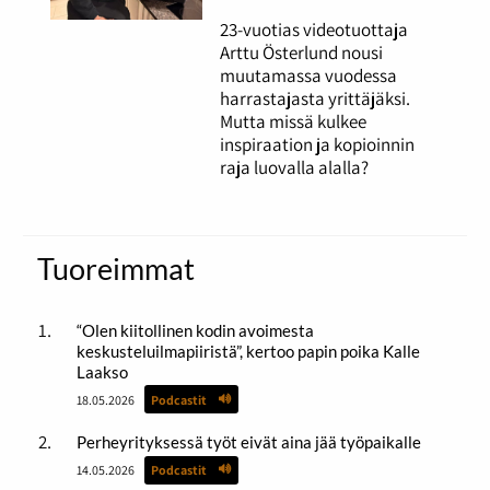
23-vuotias videotuottaja
Arttu Österlund nousi
muutamassa vuodessa
harrastajasta yrittäjäksi.
Mutta missä kulkee
inspiraation ja kopioinnin
raja luovalla alalla?
Tuoreimmat
“Olen kiitollinen kodin avoimesta
keskusteluilmapiiristä”, kertoo papin poika Kalle
Laakso
18.05.2026
Podcastit
Perheyrityksessä työt eivät aina jää työpaikalle
14.05.2026
Podcastit