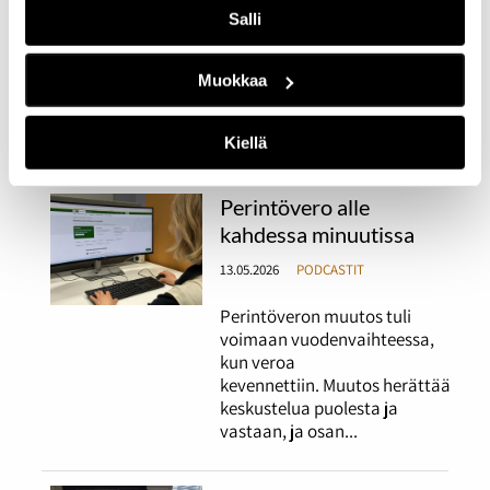
vaikuttaa monen
Salli
suomalaisenkin raha-
asioihin. Kuitenkaan se ei ole
kaikille tuttu käsite. Mitä siis
Muokkaa
euroopan keskuspankki
tekee? Jutun toimittivat:
Tuukka Ingers ja Olli Halme.
Kiellä
Perintövero alle
kahdessa minuutissa
13.05.2026
PODCASTIT
Perintöveron muutos tuli
voimaan vuodenvaihteessa,
kun veroa
kevennettiin. Muutos herättää
keskustelua puolesta ja
vastaan, ja osan...