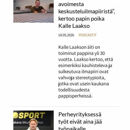
avoimesta
keskusteluilmapiiristä”,
kertoo papin poika
Kalle Laakso
18.05.2026
PODCASTIT
Kalle Laakson äiti on
toiminut pappina yli 30
vuotta. Laakso kertoo, että
esimerkiksi kauhisteleva ja
sulkeutuva ilmapiiri ovat
vahvoja stereotypioita,
jotka ovat usein kaukana
todellisuudesta
pappisperheissä.
Perheyrityksessä
työt eivät aina jää
työpaikalle