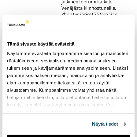
julkinen foorumi kaikille
Venäjästä kiinnostuneille.
Yhdistys järjestää Venäjän
historiaa ja kulttuuria
käsitteleviä
koulutustapahtumia, mutta
seuran toiminnassa on ollut
Tämä sivusto käyttää evästeitä
viime vuosina haasteita.
Haastattelussa seuran
Käytämme evästeitä tarjoamamme sisällön ja mainosten
puheenjohtaja Ulla-Maarit
räätälöimiseen, sosiaalisen median ominaisuuksien
Raitanen.
tukemiseen ja kävijämäärämme analysoimiseen. Lisäksi
jaamme sosiaalisen median, mainosalan ja analytiikka-
alan kumppaneillemme tietoja siitä, miten käytät
Euroopan
sivustoamme. Kumppanimme voivat yhdistää näitä
keskuspankki ja korot
tietoja muihin tietoihin, joita olet antanut heille tai joita on
alle kahdessa
kerätty, kun olet käyttänyt heidän palvelujaan. Voit
minuutissa
muuttaa evästeasetuksiesi hyväksyntää sivuston
13.05.2026
PODCASTIT
alalaidassa olevasta
Evästeasetukset
linkistä.
Näytä tiedot
Euroopan keskuspankki