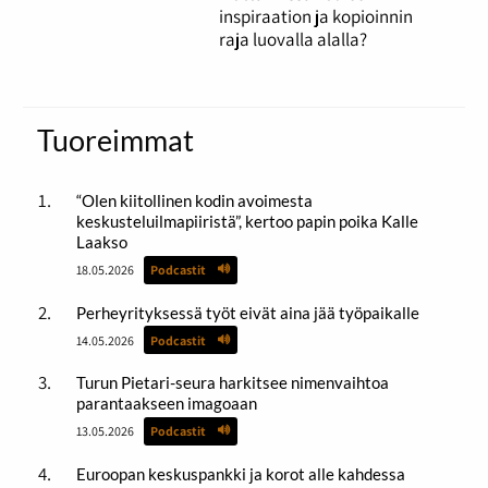
inspiraation ja kopioinnin
raja luovalla alalla?
Tuoreimmat
“Olen kiitollinen kodin avoimesta
keskusteluilmapiiristä”, kertoo papin poika Kalle
Laakso
18.05.2026
Podcastit
Perheyrityksessä työt eivät aina jää työpaikalle
14.05.2026
Podcastit
Turun Pietari-seura harkitsee nimenvaihtoa
parantaakseen imagoaan
13.05.2026
Podcastit
Euroopan keskuspankki ja korot alle kahdessa