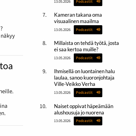
13.05.2026
Podcastit
Kameran takana oma
visuaalinen maailma
i?
13.05.2026
Podcastit
e näkyy
Millaista on tehdä työtä, josta
ei saa kertoa muille?
13.05.2026
Podcastit
htoa
Ihmisellä on luontainen halu
laulaa, sanoo kuoronjohtaja
Ville-Veikko Verha
eille.
13.05.2026
Podcastit
sina
Naiset oppivat häpeämään
alushousuja jo nuorena
en.
13.05.2026
Podcastit