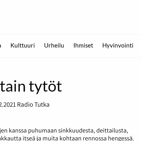
a
Kulttuuri
Urheilu
Ihmiset
Hyvinvointi
stain tytöt
2.2021
Radio Tutka
töjen kanssa puhumaan sinkkuudesta, deittailusta,
kkautta itseä ja muita kohtaan rennossa hengessä.