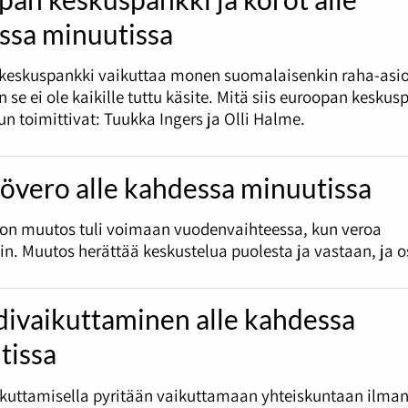
ssa minuutissa
keskuspankki vaikuttaa monen suomalaisenkin raha-asio
 se ei ole kaikille tuttu käsite. Mitä siis euroopan keskus
un toimittivat: Tuukka Ingers ja Olli Halme.
övero alle kahdessa minuutissa
ron muutos tuli voimaan vuodenvaihteessa, kun veroa
in. Muutos herättää keskustelua puolesta ja vastaan, ja o
divaikuttaminen alle kahdessa
tissa
ikuttamisella pyritään vaikuttamaan yhteiskuntaan ilma