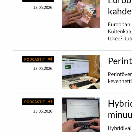
13.05.2026
kahde
Euroopan 
Kuitenkaan
tekee? Jut
Perint
PODCASTIT
13.05.2026
Perintöve
kevennetti
Hybri
PODCASTIT
13.05.2026
minuu
Hybridiva