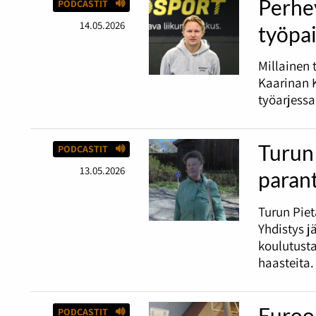
Perhey
PODCASTIT
14.05.2026
työpai
Millainen 
Kaarinan K
työarjessa
Turun 
PODCASTIT
13.05.2026
paran
Turun Piet
Yhdistys j
koulutust
haasteita.
Euroop
PODCASTIT