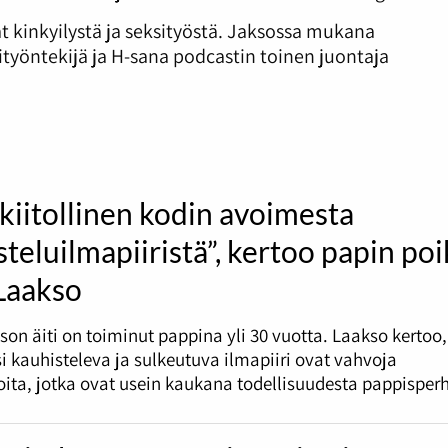
t kinkyilystä ja seksityöstä. Jaksossa mukana
työntekijä ja H-sana podcastin toinen juontaja
kiitollinen kodin avoimesta
teluilmapiiristä”, kertoo papin po
 Laakso
son äiti on toiminut pappina yli 30 vuotta. Laakso kertoo,
i kauhisteleva ja sulkeutuva ilmapiiri ovat vahvoja
oita, jotka ovat usein kaukana todellisuudesta pappisperh