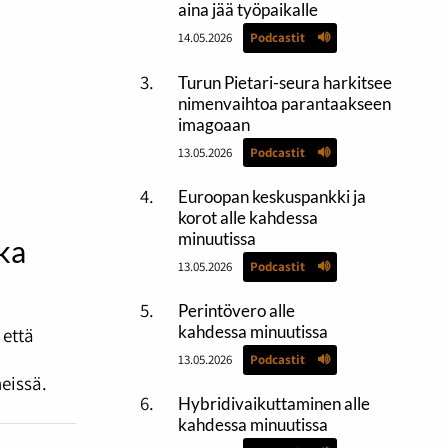
aina jää työpaikalle
14.05.2026
Podcastit
Turun Pietari-seura harkitsee
nimenvaihtoa parantaakseen
imagoaan
13.05.2026
Podcastit
Euroopan keskuspankki ja
korot alle kahdessa
minuutissa
ika
13.05.2026
Podcastit
Perintövero alle
kahdessa minuutissa
 että
13.05.2026
Podcastit
eissä.
Hybridivaikuttaminen alle
kahdessa minuutissa