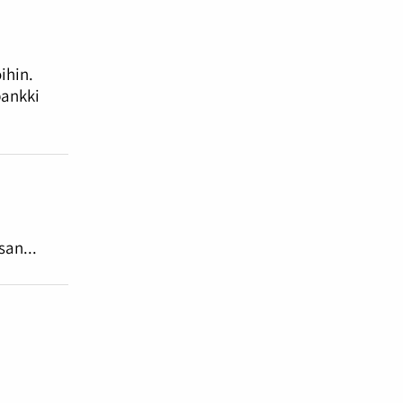
ihin.
pankki
san...
n