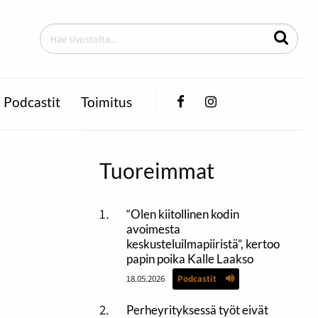
Facebook
Instagram
Podcastit
Toimitus
Tuoreimmat
“Olen kiitollinen kodin
avoimesta
keskusteluilmapiiristä”, kertoo
papin poika Kalle Laakso
18.05.2026
Podcastit
Perheyrityksessä työt eivät