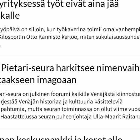
rityksessä työt eivät aina jää
kalle
työpäivä on silloin, kun työkaverina toimii oma vanhemp
ilosportin Otto Kannisto kertoo, miten sukulaisuussuhd
.
Pietari-seura harkitsee nimenvai
taakseen imagoaan
ari-seura on julkinen foorumi kaikille Venäjästä kiinnostun
ärjestää Venäjän historiaa ja kulttuuria käsitteleviä
apahtumia, mutta seuran toiminnassa on ollut viime vuo
 Haastattelussa seuran puheenjohtaja Ulla-Maarit Raitan
an keskuspankki ja korot alle