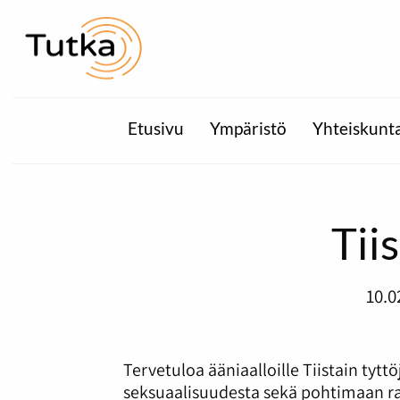
Etusivu
Ympäristö
Yhteiskunt
Tii
10.0
Tervetuloa ääniaalloille Tiistain tyt
seksuaalisuudesta sekä pohtimaan ra