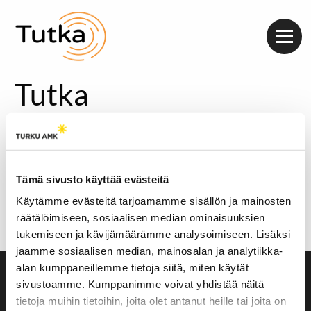
Valik
Tutka
Uusi vuosikymmen on saapunut ja sen mukana myös
Radio Tutka! Tänään on aika vihdoin startata käyntiin
huikea kevätkautemme.
Tämä sivusto käyttää evästeitä
Kevään mukanasi kulkee muutamia vanhoja
tuttavuuksia, mutta korviasi hyväilee mahtavilla
Käytämme evästeitä tarjoamamme sisällön ja mainosten
ohjelmillaan myös kourallinen uusia juontajia.
räätälöimiseen, sosiaalisen median ominaisuuksien
Klikkaa siis lähetys käyntiin tänään kello 15 alkaen.
tukemiseen ja kävijämäärämme analysoimiseen. Lisäksi
jaamme sosiaalisen median, mainosalan ja analytiikka-
alan kumppaneillemme tietoja siitä, miten käytät
Saavutettavuusseloste
sivustoamme. Kumppanimme voivat yhdistää näitä
Evästeasetukset
tietoja muihin tietoihin, joita olet antanut heille tai joita on