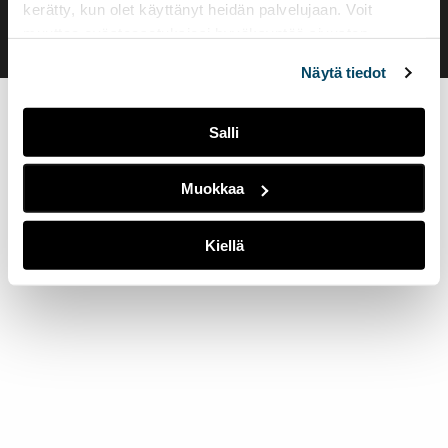
kerätty, kun olet käyttänyt heidän palvelujaan. Voit
muuttaa evästeasetuksiesi hyväksyntää sivuston
alalaidassa olevasta
Evästeasetukset
linkistä.
Näytä tiedot
Salli
Muokkaa
Kiellä