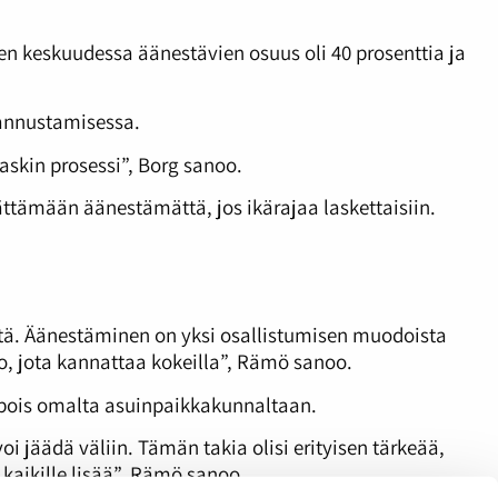
en keskuudessa äänestävien osuus oli 40 prosenttia ja
annustamisessa.
skin prosessi”, Borg sanoo.
ttämään äänestämättä, jos ikärajaa laskettaisiin.
tä. Äänestäminen on yksi osallistumisen muodoista
o, jota kannattaa kokeilla”, Rämö sanoo.
t pois omalta asuinpaikkakunnaltaan.
i jäädä väliin. Tämän takia olisi erityisen tärkeää,
 kaikille lisää”, Rämö sanoo.