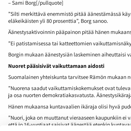
– Sami Borg[/pullquote]
”Silti merkittävä enemmistö pitää äänestämässä käynt
eläkeikäisten yli 80 prosenttia”, Borg sanoo.
Äänestysaktivoinnin pääpainon pitää hänen mukaans
”Ei patistamisessa tai katteettomien vaikuttamisnäk
Borgin mukaan äänestysiän laskeminen aiheuttaisi vai
Nuoret pääsisivät vaikuttamaan aidosti
Suomalainen yhteiskunta tarvitsee Rämön mukaan nuo
”Nuorena saadut vaikuttamiskokemukset ovat tulevan
ja osa nuorten demokratiakasvatusta. Äänestysikäraja
Hänen mukaansa kuntavaalien ikäraja olisi hyvä pudo
”Nuori, joka on muuttanut vieraaseen kaupunkiin ei väl
että jo 16-vuotiaat saisivat äänestää etenkin kuntavaa