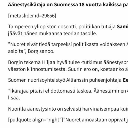
Äänestysikäraja on Suomessa 18 vuotta kaikissa pa
[metaslider id=29656]
Tampereen yliopiston dosentti, politiikan tutkija
Sami
jäävät hänen mukaansa teorian tasolle.
”Nuoret eivät tiedä tarpeeksi politiikasta voidakseen
asioita”, Borg sanoo.
Borgin tekemä Hiljaa hyvä tulee -tutkimus äänestyspr
väestön kiinnostumisesta. Suurin ero on, koetaanko 
Suomen nuorisoyhteistyö Allianssin puheenjohtaja
E
”Ikärajaa pitäisi ehdottomasti laskea. Äänestäminen
lisää.
Nuorilla äänestysinto on selvästi harvinaisempaa ku
[pullquote align=”right”]”Nuoret ainoastaan oppivat 