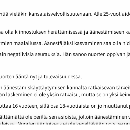
iä vieläkin kansalaisvelvollisuutenaan. Alle 25-vuotiaid
a olla kiinnostuksen herättämisessä ja äänestämiseen k
ymien maalailussa. Äänestäjäksi kasvaminen saa olla hida
n negatiivisia seurauksia. Hän sanoo nuorten oppivan jä
rten ääntä nyt ja tulevaisuudessa.
 äänestämiskäyttäytymisen kannalta ratkaisevan tärkei
n laskeminen ei ole yksin ratkaisu, mutta se on yksi kein
ttaa 16 vuoteen, sillä osa 18-vuotiaista on jo muuttanu
ttämättä ole perillä sen asioista, jolloin äänestäminen vo
leissa. Nuorten äänioikeus ei ole keneltäkään pois, se on