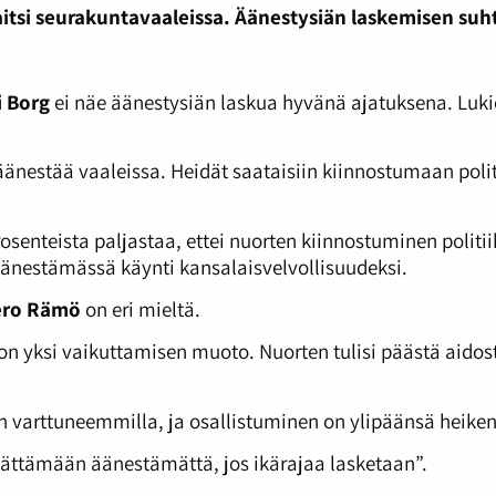
itsi seurakuntavaaleissa. Äänestysiän laskemisen suht
 Borg
ei näe äänestysiän laskua hyvänä ajatuksena. Luki
 äänestää vaaleissa. Heidät saataisiin kiinnostumaan poli
osenteista paljastaa, ettei nuorten kiinnostuminen polit
äänestämässä käynti kansalaisvelvollisuudeksi.
ero Rämö
on eri mieltä.
 on yksi vaikuttamisen muoto. Nuorten tulisi päästä ai
in varttuneemmilla, ja osallistuminen on ylipäänsä heik
jättämään äänestämättä, jos ikärajaa lasketaan”.