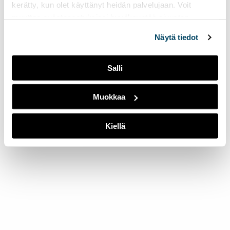
kerätty, kun olet käyttänyt heidän palvelujaan. Voit
muuttaa evästeasetuksiesi hyväksyntää sivuston
alalaidassa olevasta
Evästeasetukset
linkistä.
Näytä tiedot
Salli
Muokkaa
Kiellä