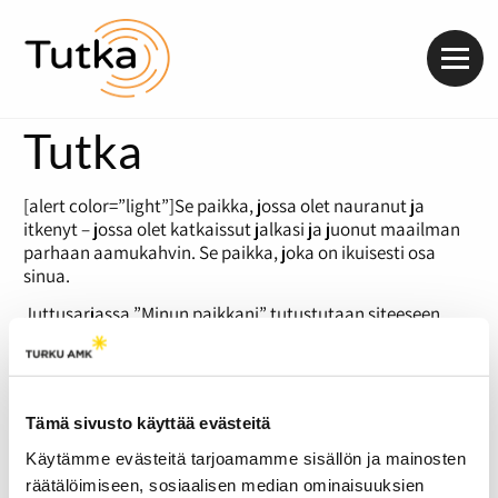
Valik
Tutka
[alert color=”light”]Se paikka, jossa olet nauranut ja
itkenyt – jossa olet katkaissut jalkasi ja juonut maailman
parhaan aamukahvin. Se paikka, joka on ikuisesti osa
sinua.
Juttusarjassa ”Minun paikkani” tutustutaan siteeseen,
joka syntyy ihmisten ja paikkojen välille.[/alert]
Aiju Von Schöneman
on laajalti tunnettu turkulainen
kulttuurivaikuttaja. Vuonna 1974 hän oli avioeron kokenut
kahden lapsen yksinhuoltaja
.
Samana vuonna
Tämä sivusto käyttää evästeitä
kulttuurihistoriaa opiskelleen naisen elämä muuttui.
Käytämme evästeitä tarjoamamme sisällön ja mainosten
Turun Tuomiokirkko on puolestaan Suomen vanhin kirkko.
räätälöimiseen, sosiaalisen median ominaisuuksien
Yli 700 vuoden ikäinen katedraali seisoo Unikankareella