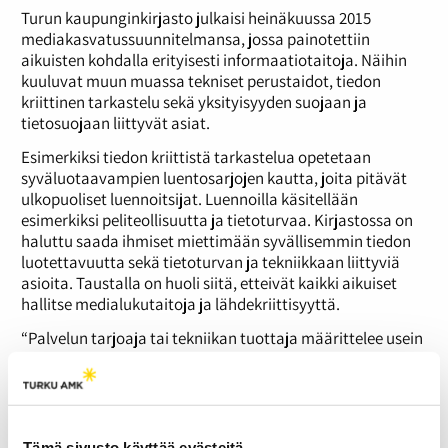
Turun kaupunginkirjasto julkaisi heinäkuussa 2015
mediakasvatussuunnitelmansa, jossa painotettiin
aikuisten kohdalla erityisesti informaatiotaitoja. Näihin
kuuluvat muun muassa tekniset perustaidot, tiedon
kriittinen tarkastelu sekä yksityisyyden suojaan ja
tietosuojaan liittyvät asiat.
Esimerkiksi tiedon kriittistä tarkastelua opetetaan
syväluotaavampien luentosarjojen kautta, joita pitävät
ulkopuoliset luennoitsijat. Luennoilla käsitellään
esimerkiksi peliteollisuutta ja tietoturvaa. Kirjastossa on
haluttu saada ihmiset miettimään syvällisemmin tiedon
luotettavuutta sekä tietoturvan ja tekniikkaan liittyviä
asioita. Taustalla on huoli siitä, etteivät kaikki aikuiset
hallitse medialukutaitoja ja lähdekriittisyyttä.
“Palvelun tarjoaja tai tekniikan tuottaja määrittelee usein
toiminnan raamit, ja taustalla on aina joku taho, joka
hyötyy. Uuteen median ja teknologiaan liittyviä
valtasuhteita on hyvä tuoda esiin ja kirjasto on siihen
oikea paikka”, Turun kaupunginkirjaston
projektisuunnittelija
Terhi Hannula
kertoo.
Tämä sivusto käyttää evästeitä