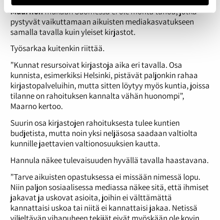
Suomen kirjastoseuran toiminnanjohtaja
Rauha
Maarnon
mukaan Suomessa ei ole monta tahoa, jotka
pystyvät vaikuttamaan aikuisten mediakasvatukseen
samalla tavalla kuin yleiset kirjastot.
Työsarkaa kuitenkin riittää.
”Kunnat resursoivat kirjastoja aika eri tavalla. Osa
kunnista, esimerkiksi Helsinki, pistävät paljonkin rahaa
kirjastopalveluihin, mutta sitten löytyy myös kuntia, joissa
tilanne on rahoituksen kannalta vähän huonompi”,
Maarno kertoo.
Suurin osa kirjastojen rahoituksesta tulee kuntien
budjetista, mutta noin yksi neljäsosa saadaan valtiolta
kunnille jaettavien valtionosuuksien kautta.
Hannula näkee tulevaisuuden hyvällä tavalla haastavana.
”Tarve aikuisten opastuksessa ei missään nimessä lopu.
Niin paljon sosiaalisessa mediassa näkee sitä, että ihmiset
jakavat ja uskovat asioita, joihin ei välttämättä
kannattaisi uskoa tai niitä ei kannattaisi jakaa. Netissä
viljeltävän vihapuheen tekijät eivät myöskään ole kovin