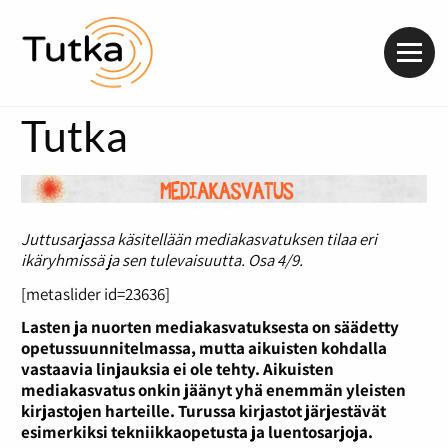
Valik
Tutka
Juttusarjassa käsitellään mediakasvatuksen tilaa eri
ikäryhmissä ja sen tulevaisuutta. Osa 4/9.
[metaslider id=23636]
Lasten ja nuorten mediakasvatuksesta on säädetty
opetussuunnitelmassa, mutta aikuisten kohdalla
vastaavia linjauksia ei ole tehty. Aikuisten
mediakasvatus onkin jäänyt yhä enemmän yleisten
kirjastojen harteille. Turussa kirjastot järjestävät
esimerkiksi tekniikkaopetusta ja luentosarjoja.