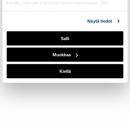
kerätty, kun olet käyttänyt heidän palvelujaan. Voit
muuttaa evästeasetuksiesi hyväksyntää sivuston
alalaidassa olevasta
Evästeasetukset
linkistä.
Näytä tiedot
Salli
Muokkaa
Kiellä