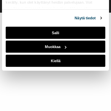
kerätty, kun olet käyttänyt heidän palvelujaan. Voit
muuttaa evästeasetuksiesi hyväksyntää sivuston
alalaidassa olevasta
Evästeasetukset
linkistä.
Näytä tiedot
Salli
Muokkaa
Kiellä