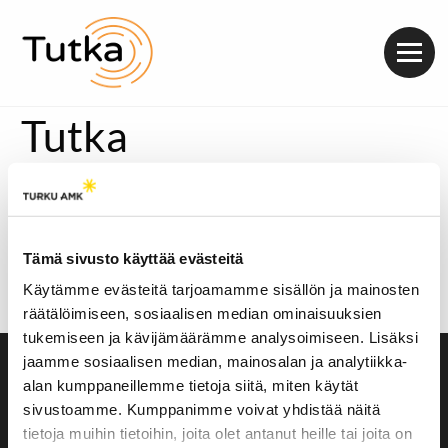
Valik
Tutka
Ajoa helpottavia teknisiä apuvälineitä saa käyttää
ajokokeessa. Ajokoulun opettaja
Kyösti Yrjänäinen
kuitenkin muistuttaa niiden olevan viimeinen vaihtoehto
ja ajossa pitäisi pyrkiä pärjäämään ilman peruutustutkaa
Tämä sivusto käyttää evästeitä
tai abs-jarruja.
Käytämme evästeitä tarjoamamme sisällön ja mainosten
Äänitoistin
räätälöimiseen, sosiaalisen median ominaisuuksien
00:00
00:00
tukemiseen ja kävijämäärämme analysoimiseen. Lisäksi
jaamme sosiaalisen median, mainosalan ja analytiikka-
Saavutettavuusseloste
alan kumppaneillemme tietoja siitä, miten käytät
Evästeasetukset
sivustoamme. Kumppanimme voivat yhdistää näitä
tietoja muihin tietoihin, joita olet antanut heille tai joita on