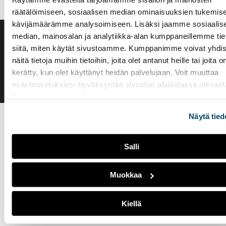
räätälöimiseen, sosiaalisen median ominaisuuksien tukemise
kävijämäärämme analysoimiseen. Lisäksi jaamme sosiaalis
median, mainosalan ja analytiikka-alan kumppaneillemme tie
Saavutettavuusseloste
siitä, miten käytät sivustoamme. Kumppanimme voivat yhdis
Evästeasetukset
näitä tietoja muihin tietoihin, joita olet antanut heille tai joita o
kerätty, kun olet käyttänyt heidän palvelujaan. Voit muuttaa
evästeasetuksiesi hyväksyntää sivuston alalaidassa olevast
Evästeasetukset
linkistä.
Näytä tied
Salli
Muokkaa
Kiellä