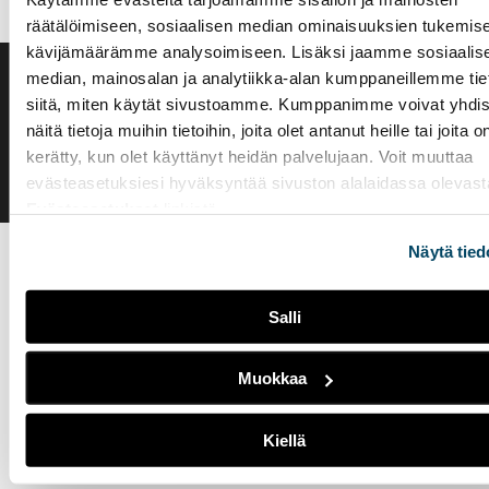
räätälöimiseen, sosiaalisen median ominaisuuksien tukemise
kävijämäärämme analysoimiseen. Lisäksi jaamme sosiaalis
median, mainosalan ja analytiikka-alan kumppaneillemme tie
Saavutettavuusseloste
siitä, miten käytät sivustoamme. Kumppanimme voivat yhdis
Evästeasetukset
näitä tietoja muihin tietoihin, joita olet antanut heille tai joita o
kerätty, kun olet käyttänyt heidän palvelujaan. Voit muuttaa
evästeasetuksiesi hyväksyntää sivuston alalaidassa olevast
Evästeasetukset
linkistä.
Näytä tied
Salli
Muokkaa
Kiellä