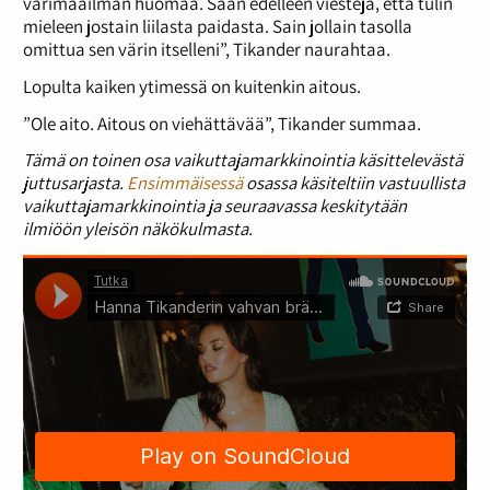
värimaailman huomaa. Saan edelleen viestejä, että tulin
mieleen jostain liilasta paidasta. Sain jollain tasolla
omittua sen värin itselleni”, Tikander naurahtaa.
Lopulta kaiken ytimessä on kuitenkin aitous.
”Ole aito. Aitous on viehättävää”, Tikander summaa.
Tämä on toinen osa vaikuttajamarkkinointia käsittelevästä
juttusarjasta.
Ensimmäisessä
osassa käsiteltiin vastuullista
vaikuttajamarkkinointia ja seuraavassa keskitytään
ilmiöön yleisön näkökulmasta.