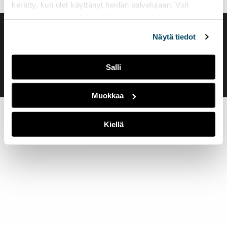
kerätty, kun olet käyttänyt heidän palvelujaan. Voit
muuttaa evästeasetuksiesi hyväksyntää sivuston
alalaidassa olevasta
Evästeasetukset
linkistä.
Saavutettavuusseloste
Näytä tiedot
Evästeasetukset
Salli
Muokkaa
Kiellä